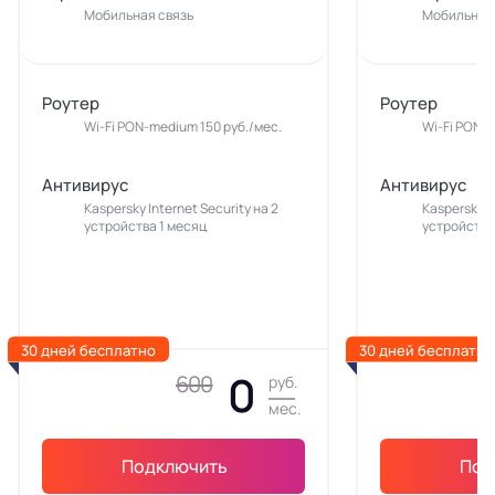
Мобильная связь
Мобильная 
Роутер
Роутер
Wi-Fi PON-medium 150 руб./мес.
Wi-Fi PON-m
Антивирус
Антивирус
Kaspersky Internet Security на 2
Kaspersky In
устройства 1 месяц
устройства
30 дней бесплатно
30 дней бесплатно
0
600
руб.
мес.
Подключить
Под