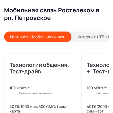
Мобильная связь Ростелеком в
рп. Петровское
Интернет + Мобильная связь
Интернет + ТВ + М
Технологии общения.
Технолог
Тест-драйв
+. Тест-д
100 Мбит/с
100 Мбит/с
Безлимитный интернет
Безлимитн
40 Гб/1000 мин/500 СМС/1 сим-
40 Гб/2000 м
карта
сим-карт