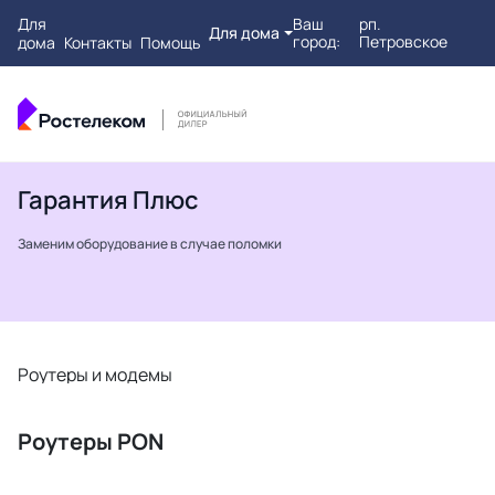
Для
Ваш
рп.
Для дома
город:
Петровское
дома
Контакты
Помощь
Гарантия Плюс
Заменим оборудование в случае поломки
Роутеры и модемы
Т
Роутеры PON