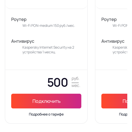
Роутер
Роутер
Wi-Fi PON-medium 150 руб./мес.
Wi-Fi PON-m
Антивирус
Антивирус
Kaspersky Internet Security на 2
Kaspersky In
устройства 1 месяц
устройства
500
руб.
мес.
Подключить
Под
Подробнее о тарифе
Подроб