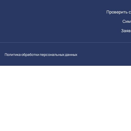
Проверить с
Сим
Заяв
Вконтакт
Однок
Y
Политика обработки персональных данных