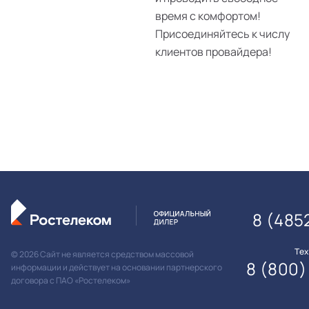
время с комфортом!
Присоединяйтесь к числу
клиентов провайдера!
8 (485
Те
© 2026 Сайт не является средством массовой
8 (800)
информации и действует на основании партнерского
договора с ПАО «Ростелеком»