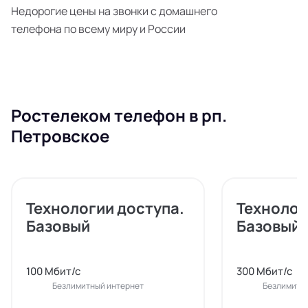
Недорогие цены на звонки с домашнего
телефона по всему миру и России
Ростелеком телефон в рп.
Петровское
Технологии доступа.
Технолог
Базовый
Базовый
100 Мбит/с
300 Мбит/с
Безлимитный интернет
Безлимитн