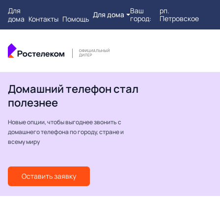
Для
Ваш
рп.
Для дома
город:
Петровское
дома
Контакты
Помощь
Домашний телефон стал
полезнее
Новые опции, чтобы выгоднее звонить с
домашнего телефона по городу, стране и
всему миру
Оставить заявку