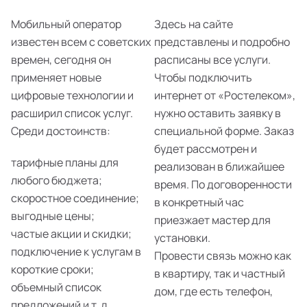
Мобильный оператор
Здесь на сайте
известен всем с советских
представлены и подробно
времен, сегодня он
расписаны все услуги.
применяет новые
Чтобы подключить
цифровые технологии и
интернет от «Ростелеком»,
расширил список услуг.
нужно оставить заявку в
Среди достоинств:
специальной форме. Заказ
будет рассмотрен и
тарифные планы для
реализован в ближайшее
любого бюджета;
время. По договоренности
скоростное соединение;
в конкретный час
выгодные цены;
приезжает мастер для
частые акции и скидки;
установки.
подключение к услугам в
Провести связь можно как
короткие сроки;
в квартиру, так и частный
объемный список
дом, где есть телефон,
предложений и т. д.