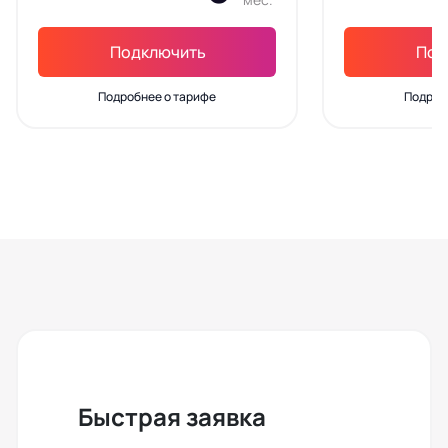
Подключить
Под
Подробнее о тарифе
Подроб
Быстрая заявка