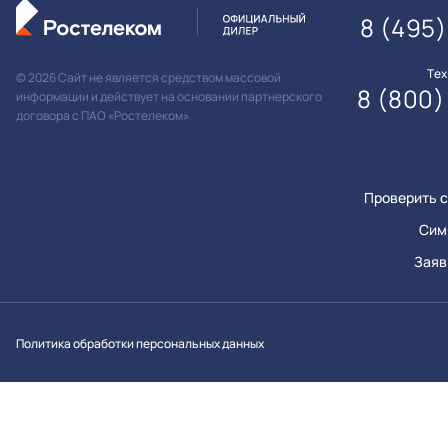
8 (495
Те
© 2026 Сайт не является средством массовой
8 (800)
информации и действует на основании партнерского
договора с ПАО «Ростелеком»
Проверить с
Сим
Заяв
Вконтакт
Однок
Y
Политика обработки персональных данных