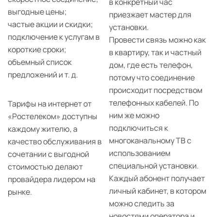
в конкретный час
выгодные цены;
приезжает мастер для
частые акции и скидки;
установки.
подключение к услугам в
Провести связь можно как
короткие сроки;
в квартиру, так и частный
объемный список
дом, где есть телефон,
предложений и т. д.
потому что соединение
происходит посредством
телефонных кабелей. По
Тарифы на интернет от
ним же можно
«Ростелеком» доступны
подключиться к
каждому жителю, а
многоканальному ТВ с
качество обслуживания в
использованием
сочетании с выгодной
специальной установки.
стоимостью делают
Каждый абонент получает
провайдера лидером на
личный кабинет, в котором
рынке.
можно следить за
новостями оператора и