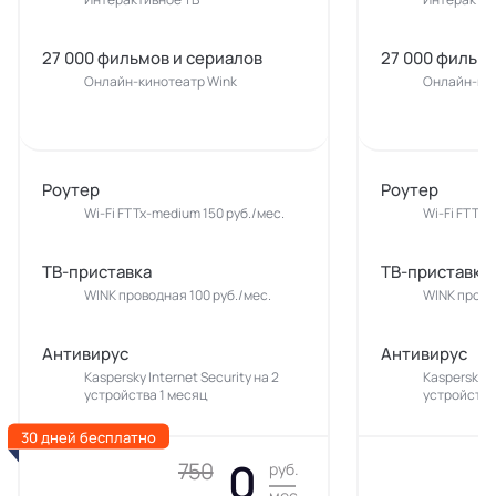
27 000 фильмов и сериалов
27 000 фильмо
Онлайн-кинотеатр Wink
Онлайн-кин
Роутер
Роутер
Wi-Fi FTTx-medium 150 руб./мес.
Wi-Fi FTTx-
ТВ-приставка
ТВ-приставка
WINK проводная 100 руб./мес.
WINK прово
Антивирус
Антивирус
Kaspersky Internet Security на 2
Kaspersky In
устройства 1 месяц
устройства
30 дней бесплатно
0
750
руб.
мес.