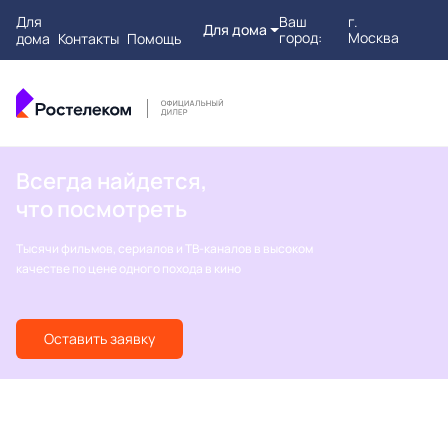
Для
Ваш
г.
Для дома
город:
Москва
дома
Контакты
Помощь
Всегда найдется,
что посмотреть
Тысячи фильмов, сериалов и ТВ-каналов в высоком
качестве по цене одного похода в кино
Оставить заявку