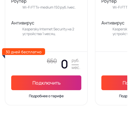
Роутер
Роутер
Wi-Fi FTTx-medium 150 руб./мес.
Wi-Fi FTTx-
Антивирус
Антивирус
Kaspersky Internet Security на 2
Kaspersky In
устройства 1 месяц
устройства
30 дней бесплатно
0
650
руб.
мес.
Подключить
Под
Подробнее о тарифе
Подроб