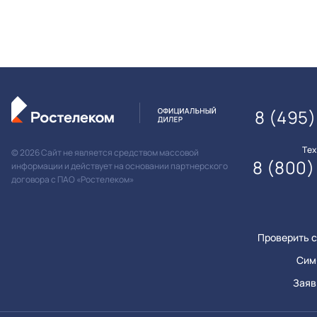
8 (495
Те
© 2026 Сайт не является средством массовой
8 (800)
информации и действует на основании партнерского
договора с ПАО «Ростелеком»
Проверить с
Сим
Заяв