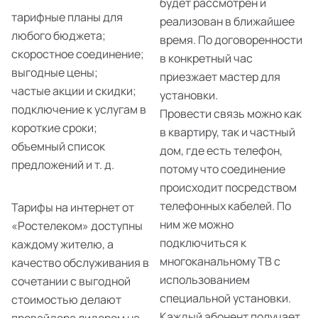
будет рассмотрен и
тарифные планы для
реализован в ближайшее
любого бюджета;
время. По договоренности
скоростное соединение;
в конкретный час
выгодные цены;
приезжает мастер для
частые акции и скидки;
установки.
подключение к услугам в
Провести связь можно как
короткие сроки;
в квартиру, так и частный
объемный список
дом, где есть телефон,
предложений и т. д.
потому что соединение
происходит посредством
телефонных кабелей. По
Тарифы на интернет от
ним же можно
«Ростелеком» доступны
подключиться к
каждому жителю, а
многоканальному ТВ с
качество обслуживания в
использованием
сочетании с выгодной
специальной установки.
стоимостью делают
Каждый абонент получает