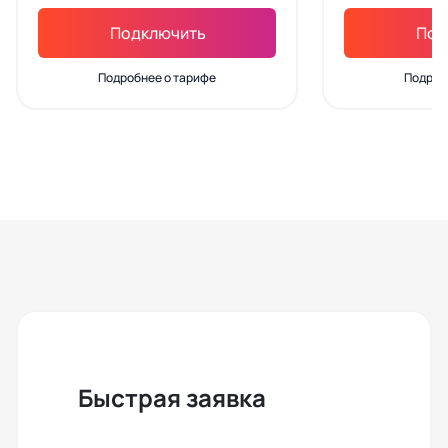
Подключить
Под
Подробнее о тарифе
Подроб
Быстрая заявка