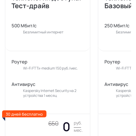
Тест-драйв
Базовый
500 Мбит/с
250 Мбит/с
Безлимитный интернет
Безлимитн
Роутер
Роутер
Wi-Fi FTTx-medium 150 руб./мес.
Wi-Fi FTTx-
Антивирус
Антивирус
Kaspersky Internet Security на 2
Kaspersky In
устройства 1 месяц
устройства
30 дней бесплатно
0
650
руб.
мес.