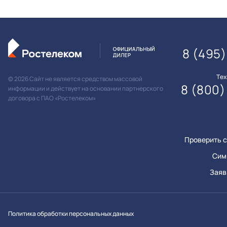
8 (495
Те
© 2026 Сайт не является средством массовой
8 (800)
информации и действует на основании партнерского
договора с ПАО «Ростелеком»
Проверить с
Сим
Заяв
Вконтакт
Однок
Y
Политика обработки персональных данных