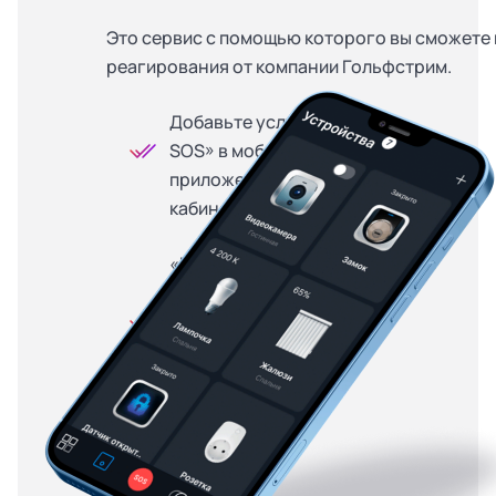
Это сервис с помощью которого вы сможете 
реагирования от компании Гольфстрим.
Добавьте услугу «Кнопка
SOS» в мобильном
приложении или личном
кабинете
«Кнопка SOS» доступна
на особых условиях для
абонентов, купивших
оборудование в
рассрочку — от 299
рублей в месяц