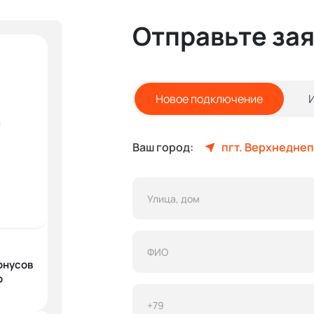
Отправьте за
Новое подключение
и
Ваш город:
пгт. Верхнедне
онусов
о