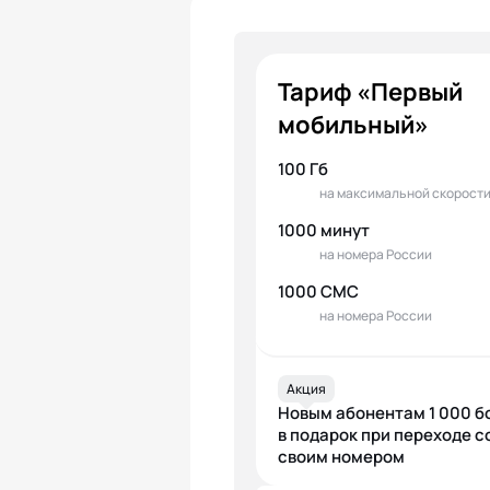
Тариф «Первый
мобильный»
100 Гб
на максимальной скорост
1000 минут
на номера России
1000 СМС
на номера России
Акция
Новым абонентам 1 000 б
в подарок при переходе с
своим номером