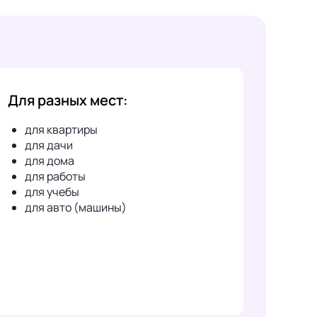
Для разных мест:
для квартиры
для дачи
для дома
для работы
для учебы
для авто (машины)