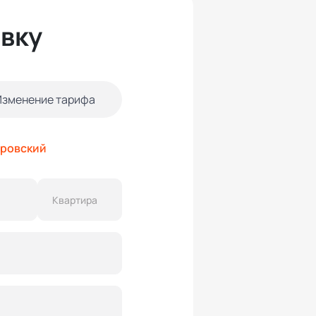
явку
Изменение тарифа
провский