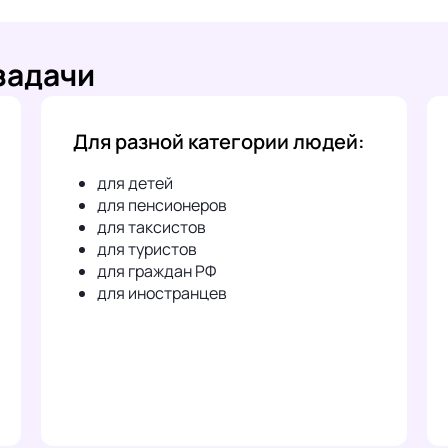
задачи
Для разной категории людей:
для детей
для пенсионеров
для таксистов
для туристов
для граждан РФ
для иностранцев