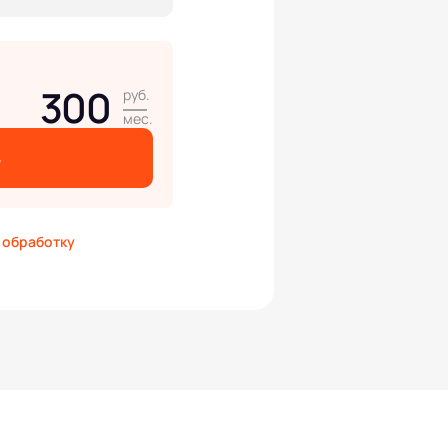
300
руб.
мес.
ь
а
обработку