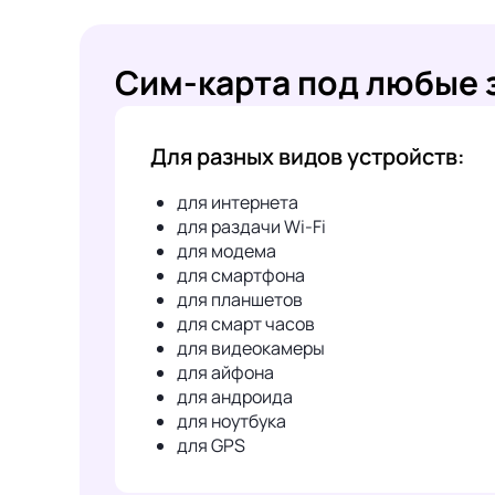
Сим-карта под любые 
Для разных видов устройств:
для интернета
для раздачи Wi-Fi
для модема
для смартфона
для планшетов
для смарт часов
для видеокамеры
для айфона
для андроида
для ноутбука
для GPS