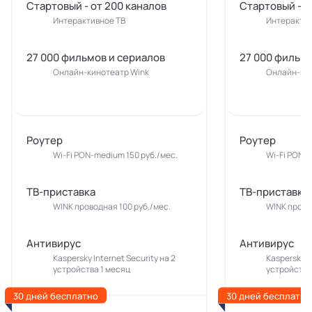
Стартовый - от 200 каналов
Стартовый - о
Интерактивное ТВ
Интерактив
27 000 фильмов и сериалов
27 000 фильмо
Онлайн-кинотеатр Wink
Онлайн-кин
Роутер
Роутер
Wi-Fi PON-medium 150 руб./мес.
Wi-Fi PON-m
ТВ-приставка
ТВ-приставка
WINK проводная 100 руб./мес.
WINK прово
Антивирус
Антивирус
Kaspersky Internet Security на 2
Kaspersky In
устройства 1 месяц
устройства
30 дней бесплатно
30 дней бесплатно