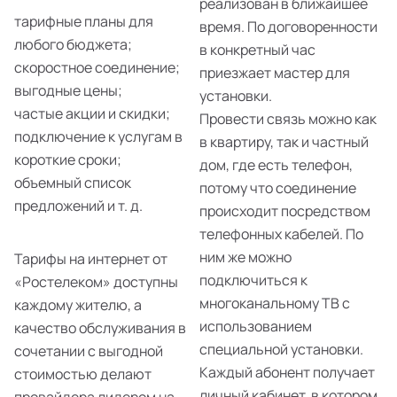
реализован в ближайшее
тарифные планы для
время. По договоренности
любого бюджета;
в конкретный час
скоростное соединение;
приезжает мастер для
выгодные цены;
установки.
частые акции и скидки;
Провести связь можно как
подключение к услугам в
в квартиру, так и частный
короткие сроки;
дом, где есть телефон,
объемный список
потому что соединение
предложений и т. д.
происходит посредством
телефонных кабелей. По
ним же можно
Тарифы на интернет от
подключиться к
«Ростелеком» доступны
многоканальному ТВ с
каждому жителю, а
использованием
качество обслуживания в
специальной установки.
сочетании с выгодной
Каждый абонент получает
стоимостью делают
личный кабинет, в котором