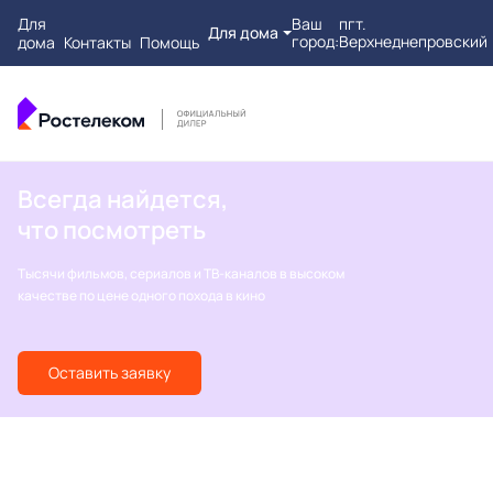
Для
Ваш
пгт.
Для дома
город:
Верхнеднепровский
дома
Контакты
Помощь
Всегда найдется,
что посмотреть
Тысячи фильмов, сериалов и ТВ-каналов в высоком
качестве по цене одного похода в кино
Оставить заявку