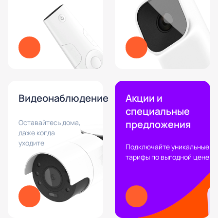
Видеонаблюдение
Акции и
специальные
Оставайтесь дома,
предложения
даже когда
уходите
Подключайте уникальные
тарифы по выгодной цене