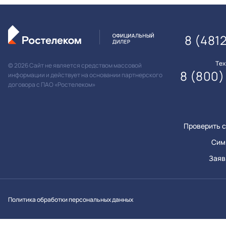
8 (481
Те
© 2026 Сайт не является средством массовой
8 (800)
информации и действует на основании партнерского
договора с ПАО «Ростелеком»
Проверить с
Сим
Заяв
Вконтакт
Однок
Y
Политика обработки персональных данных