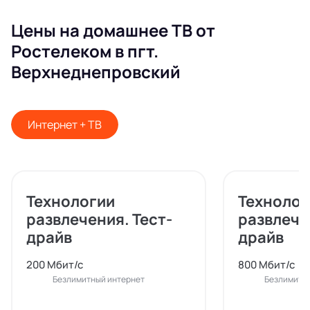
Цены на домашнее ТВ от
Ростелеком в пгт.
Верхнеднепровский
Интернет + ТВ
Технологии
Технолог
развлечения. Тест-
развлече
драйв
драйв
200 Мбит/с
800 Мбит/с
Безлимитный интернет
Безлимитн