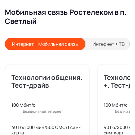
Мобильная связь Ростелеком в п.
Светлый
Интернет + Мобильная связь
Интернет + ТВ + М
Технологии общения.
Технолог
Тест-драйв
+. Тест-д
100 Мбит/с
100 Мбит/с
Безлимитный интернет
Безлимитн
40 Гб/1000 мин/500 СМС/1 сим-
40 Гб/2000 м
карта
сим-карт