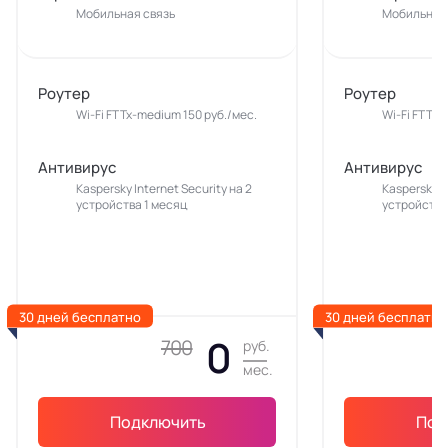
Мобильная связь
Мобильная 
Роутер
Роутер
Wi-Fi FTTx-medium 150 руб./мес.
Wi-Fi FTTx-
Антивирус
Антивирус
Kaspersky Internet Security на 2
Kaspersky In
устройства 1 месяц
устройства
30 дней бесплатно
30 дней бесплатно
0
700
руб.
мес.
Подключить
Под