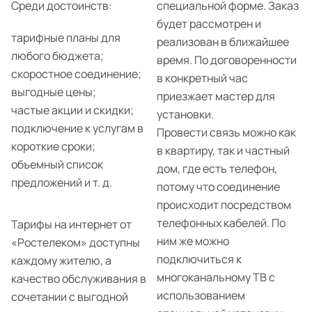
Среди достоинств:
специальной форме. Заказ
будет рассмотрен и
тарифные планы для
реализован в ближайшее
любого бюджета;
время. По договоренности
скоростное соединение;
в конкретный час
выгодные цены;
приезжает мастер для
частые акции и скидки;
установки.
подключение к услугам в
Провести связь можно как
короткие сроки;
в квартиру, так и частный
объемный список
дом, где есть телефон,
предложений и т. д.
потому что соединение
происходит посредством
телефонных кабелей. По
Тарифы на интернет от
ним же можно
«Ростелеком» доступны
подключиться к
каждому жителю, а
многоканальному ТВ с
качество обслуживания в
использованием
сочетании с выгодной