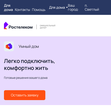
Для
Ваш
п.
Для дома
город:
Светлый
дома
Контакты
Помощь
Умный дом
Легко подключить,
комфортно жить
Готовые решения вашего дома
Оставить заявку