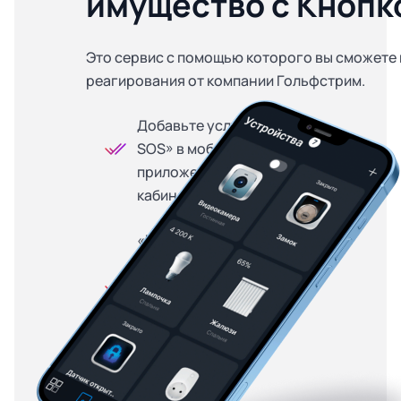
имущество с Кнопк
Это сервис с помощью которого вы сможете 
реагирования от компании Гольфстрим.
Добавьте услугу «Кнопка
SOS» в мобильном
приложении или личном
кабинете
«Кнопка SOS» доступна
на особых условиях для
абонентов, купивших
оборудование в
рассрочку — от 299
рублей в месяц