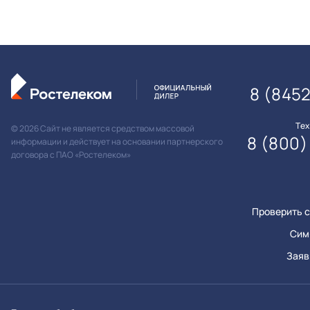
8 (845
Те
© 2026 Сайт не является средством массовой
8 (800)
информации и действует на основании партнерского
договора с ПАО «Ростелеком»
Проверить с
Сим
Заяв