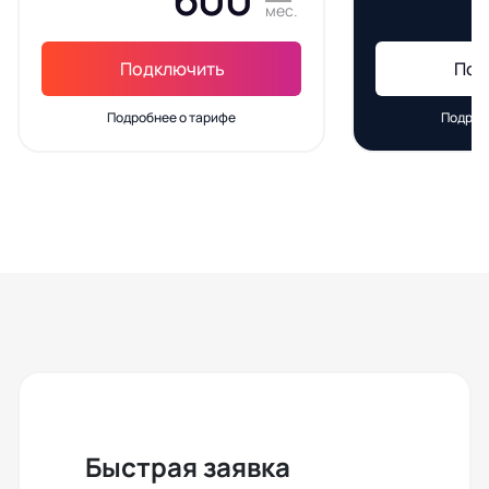
мес.
Подключить
Под
Подробнее о тарифе
Подроб
Быстрая заявка