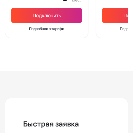
Подключить
Под
Подробнее о тарифе
Подроб
Быстрая заявка