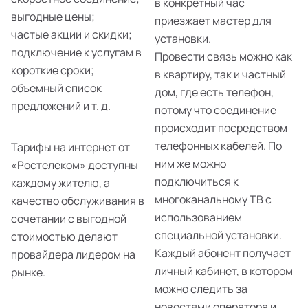
в конкретный час
выгодные цены;
приезжает мастер для
частые акции и скидки;
установки.
подключение к услугам в
Провести связь можно как
короткие сроки;
в квартиру, так и частный
объемный список
дом, где есть телефон,
предложений и т. д.
потому что соединение
происходит посредством
телефонных кабелей. По
Тарифы на интернет от
ним же можно
«Ростелеком» доступны
подключиться к
каждому жителю, а
многоканальному ТВ с
качество обслуживания в
использованием
сочетании с выгодной
специальной установки.
стоимостью делают
Каждый абонент получает
провайдера лидером на
личный кабинет, в котором
рынке.
можно следить за
новостями оператора и