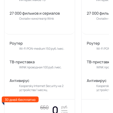
27 000 фильмов и сериалов
27 000 фильмо
Онлайн-кинотеатр Wink
Онлайн-кин
Роутер
Роутер
Wi-Fi PON-medium 150 руб./мес.
Wi-Fi PON-m
ТВ-приставка
ТВ-приставка
WINK проводная 100 руб./мес.
WINK прово
Антивирус
Антивирус
Kaspersky Internet Security на 2
Kaspersky In
устройства 1 месяц
устройства
30 дней бесплатно
0
650
руб.
мес.