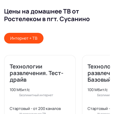
Цены на домашнее ТВ от
Ростелеком в пгт. Сусанино
Интернет + ТВ
Технологии
Технолог
развлечения. Тест-
развлече
драйв
Базовый
100 Мбит/с
100 Мбит/с
Безлимитный интернет
Безлимитн
Стартовый - от 200 каналов
Стартовый - о
Интерактивное ТВ
Интерактив