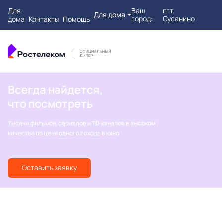
Для
Ваш
пгт.
Для дома
город:
Сусанино
дома
Контакты
Помощь
Всегда найдется,
что посмотреть
Тысячи фильмов, сериалов и ТВ-каналов в высоком
качестве по цене одного похода в кино
Оставить заявку