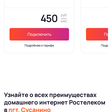
450
руб.
мес.
Подключить
Под
Подробнее о тарифе
Подроб
Узнайте о всех преимуществах
домашнего интернет Ростелеком
в
пгт. Сусанино