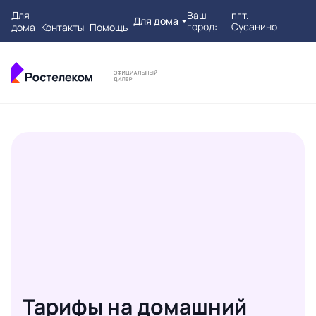
Для
Ваш
пгт.
Для дома
город:
Сусанино
дома
Контакты
Помощь
Тарифы на домашний