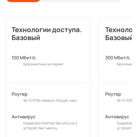
Технологии доступа.
Технолог
Базовый
Базовый
100 Мбит/с
300 Мбит/с
Безлимитный интернет
Безлимитн
Роутер
Роутер
Wi-Fi PON-medium 150 руб./мес.
Wi-Fi PON-m
Антивирус
Антивирус
Kaspersky Internet Security на 2
Kaspersky In
устройства 1 месяц
устройства