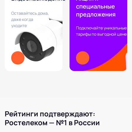
специальные
Оставайтесь дома,
предложения
даже когда
уходите
Подключайте уникальные
тарифы по выгодной цене
Рейтинги подтверждают:
Ростелеком — №1 в России