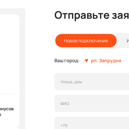
Отправьте за
Новое подключение
и
Ваш город:
рп. Запрудня
онусов
о