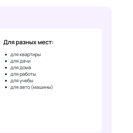
Для разных мест:
для квартиры
для дачи
для дома
для работы
для учебы
для авто (машины)