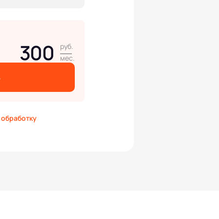
300
руб.
мес.
ь
а
обработку