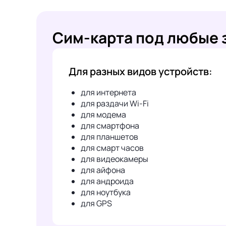
Сим-карта под любые 
Для разных видов устройств:
для интернета
для раздачи Wi-Fi
для модема
для смартфона
для планшетов
для смарт часов
для видеокамеры
для айфона
для андроида
для ноутбука
для GPS