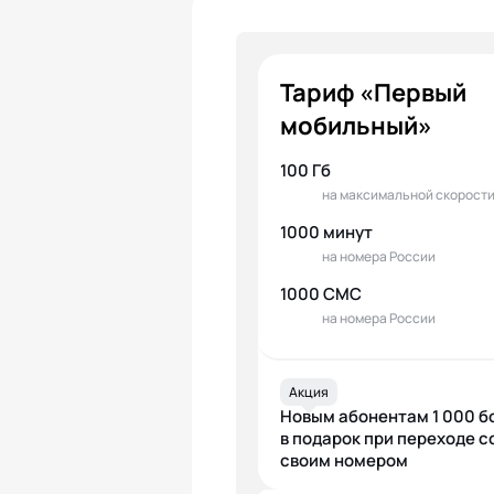
Тариф «Первый
мобильный»
100 Гб
на максимальной скорост
1000 минут
на номера России
1000 СМС
на номера России
Акция
Новым абонентам 1 000 б
в подарок при переходе с
своим номером