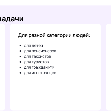
задачи
Для разной категории людей:
для детей
для пенсионеров
для таксистов
для туристов
для граждан РФ
для иностранцев