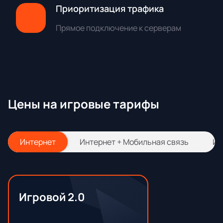
Приоритизация трафика
Прямое подключение к серверам
Цены на игровые тарифы
Интернет
Интернет + Мобильная связь
Ин
Игровой 2.0