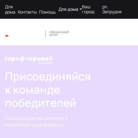
Для
Ваш
рп.
Для дома
город:
Запрудня
дома
Контакты
Помощь
Присоединяйся
к команде
победителей
Высокоскоростной интернет и
уникальные игровые бонусы