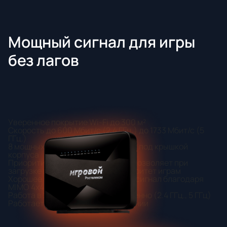
Мощный сигнал для игры
без лагов
Уверенное покрытие Wi-Fi до 300 м²
Скорость до 600 Мбит/с (2.4 ГГц.) до 1733 Мбит/с (5
ГГц.)
8 мощных антенн, расположенных под крышкой
корпуса
Приоритизация популярных игр, позволяет при
загрузке вашей сети отдать приоритет играм
Хорошее покрытие и стабильный сигнал благодаря
MIMO 4x4 в 2 диапазонах
Работа в 2 диапазонах одновременно (2.4 ГГц., 5 ГГц)
Работает только на PON соединении