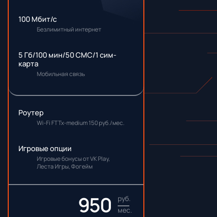
100 Мбит/с
Безлимитный интернет
5 Гб/100 мин/50 СМС/1 сим-
карта
Мобильная связь
Роутер
Wi-Fi FTTx-medium 150 руб./мес.
Игровые опции
Игровые бонусы от VK Play,
Леста Игры, Фогейм
950
руб.
мес.