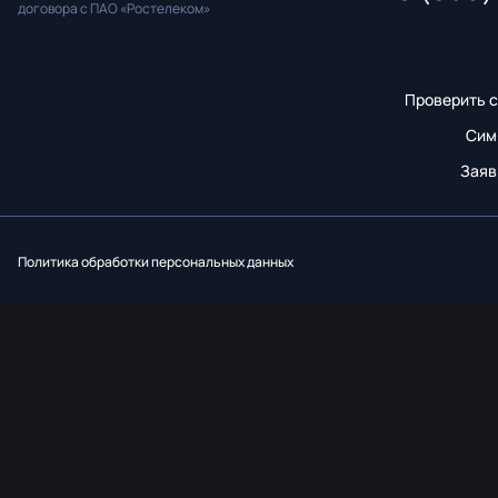
договора с ПАО «Ростелеком»
Проверить с
Сим
Заяв
Вконтакт
Однок
Y
Политика обработки персональных данных