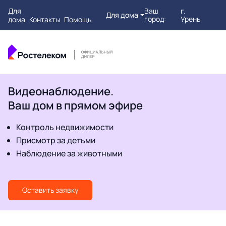
Для
Ваш
г.
Для дома
город:
Урень
дома
Контакты
Помощь
Видеонаблюдение.
Ваш дом в прямом эфире
Контроль недвижимости
Присмотр за детьми
Наблюдение за животными
Оставить заявку