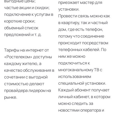
выгодные цены;
приезжает мастер для
частые акции и скидки;
установки.
подключение к услугам в
Провести связь можно как
короткие сроки;
в квартиру, так и частный
объемный список
дом, где есть телефон,
предложений и т. д.
потому что соединение
происходит посредством
телефонных кабелей. По
Тарифы на интернет от
ним же можно
«Ростелеком» доступны
подключиться к
каждому жителю, а
многоканальному ТВ с
качество обслуживания в
использованием
сочетании с выгодной
специальной установки.
стоимостью делают
Каждый абонент получает
провайдера лидером на
личный кабинет, в котором
рынке.
можно следить за
новостями оператора и