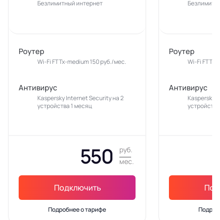
Безлимитный интернет
Безлимитн
Роутер
Роутер
Wi-Fi FTTx-medium 150 руб./мес.
Wi-Fi FTTx-
Антивирус
Антивирус
Kaspersky Internet Security на 2
Kaspersky In
устройства 1 месяц
устройства
550
руб.
мес.
Подключить
Под
Подробнее о тарифе
Подроб