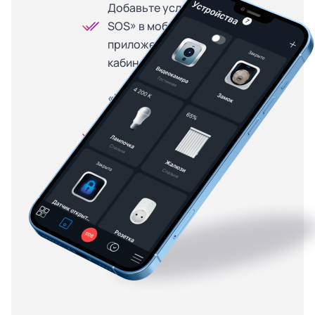
Добавьте услугу «Кнопка
SOS» в мобильном
приложении или личном
кабинете
«Кнопка SOS» доступна
на особых условиях для
абонентов, купивших
оборудование в
рассрочку — от 299
рублей в месяц