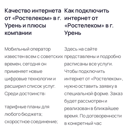
Качество интернета
Как подключить
от «Ростелеком» в г.
интернет от
Урень и плюсы
«Ростелеком» в г.
компании
Урень
Мобильный оператор
Здесь на сайте
известен всем с советских
представлены и подробно
времен, сегодня он
расписаны все услуги.
применяет новые
Чтобы подключить
цифровые технологии и
интернет от «Ростелеком»,
расширил список услуг.
нужно оставить заявку в
Среди достоинств:
специальной форме. Заказ
будет рассмотрен и
тарифные планы для
реализован в ближайшее
любого бюджета;
время. По договоренности
скоростное соединение;
в конкретный час