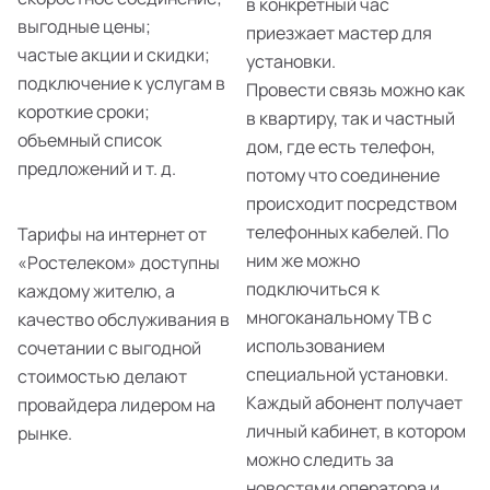
в конкретный час
выгодные цены;
приезжает мастер для
частые акции и скидки;
установки.
подключение к услугам в
Провести связь можно как
короткие сроки;
в квартиру, так и частный
объемный список
дом, где есть телефон,
предложений и т. д.
потому что соединение
происходит посредством
телефонных кабелей. По
Тарифы на интернет от
ним же можно
«Ростелеком» доступны
подключиться к
каждому жителю, а
многоканальному ТВ с
качество обслуживания в
использованием
сочетании с выгодной
специальной установки.
стоимостью делают
Каждый абонент получает
провайдера лидером на
личный кабинет, в котором
рынке.
можно следить за
новостями оператора и