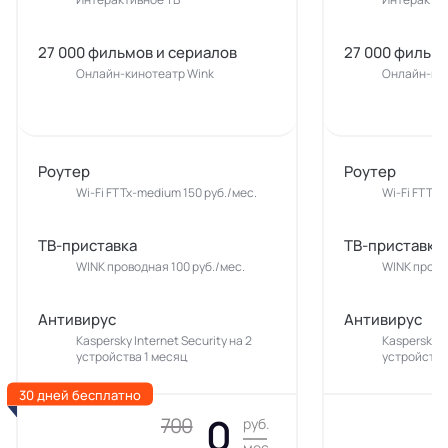
27 000 фильмов и сериалов
27 000 фильмо
Онлайн-кинотеатр Wink
Онлайн-кин
Роутер
Роутер
Wi-Fi FTTx-medium 150 руб./мес.
Wi-Fi FTTx-
ТВ-приставка
ТВ-приставка
WINK проводная 100 руб./мес.
WINK прово
Антивирус
Антивирус
Kaspersky Internet Security на 2
Kaspersky In
устройства 1 месяц
устройства
30 дней бесплатно
0
700
руб.
мес.