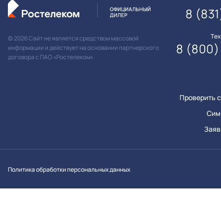
8 (831
Те
© 2026 Сайт не является средством массовой
8 (800)
информации и действует на основании партнерского
договора с ПАО «Ростелеком»
Проверить с
Сим
Заяв
Вконтакт
Однок
Y
Политика обработки персональных данных