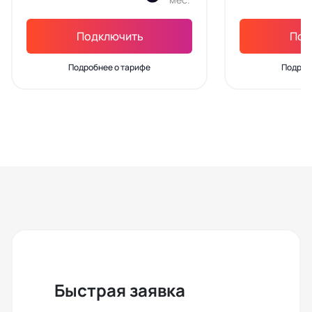
Подключить
Под
Подробнее о тарифе
Подроб
Быстрая заявка