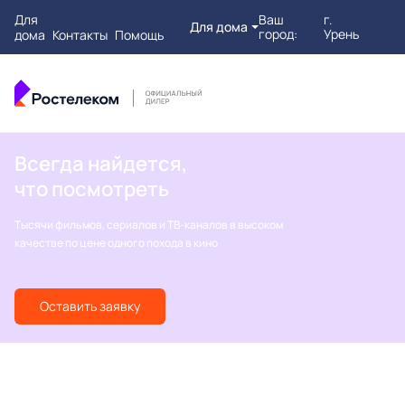
Для
Ваш
г.
Для дома
город:
Урень
дома
Контакты
Помощь
Всегда найдется,
что посмотреть
Тысячи фильмов, сериалов и ТВ-каналов в высоком
качестве по цене одного похода в кино
Оставить заявку