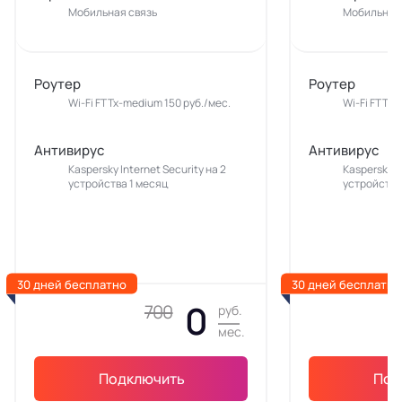
Мобильная связь
Мобильная 
Роутер
Роутер
Wi-Fi FTTx-medium 150 руб./мес.
Wi-Fi FTTx-
Антивирус
Антивирус
Kaspersky Internet Security на 2
Kaspersky In
устройства 1 месяц
устройства
30 дней бесплатно
30 дней бесплатно
0
700
руб.
мес.
Подключить
Под