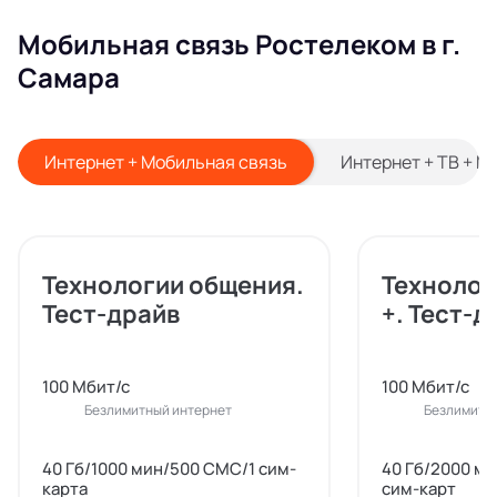
Мобильная связь Ростелеком в г.
Самара
Интернет + Мобильная связь
Интернет + ТВ + М
Технологии общения.
Технолог
Тест-драйв
+. Тест-д
100 Мбит/с
100 Мбит/с
Безлимитный интернет
Безлимитн
40 Гб/1000 мин/500 СМС/1 сим-
40 Гб/2000 м
карта
сим-карт