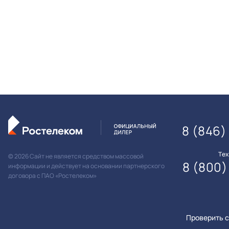
8 (846)
Те
© 2026 Сайт не является средством массовой
8 (800)
информации и действует на основании партнерского
договора с ПАО «Ростелеком»
Проверить с