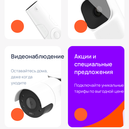
Видеонаблюдение
Акции и
специальные
Оставайтесь дома,
предложения
даже когда
уходите
Подключайте уникальные
тарифы по выгодной цене