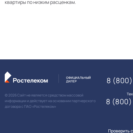
квартиры по низким расценкам.
8 (800)
Те
© 2026 Сайт не является средством массовой
8 (800)
информации и действует на основании партнерского
договора с ПАО «Ростелеком»
Проверить с