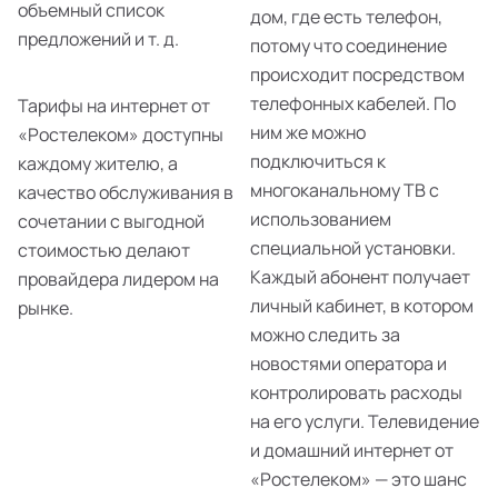
объемный список
дом, где есть телефон,
предложений и т. д.
потому что соединение
происходит посредством
телефонных кабелей. По
Тарифы на интернет от
ним же можно
«Ростелеком» доступны
подключиться к
каждому жителю, а
многоканальному ТВ с
качество обслуживания в
использованием
сочетании с выгодной
специальной установки.
стоимостью делают
Каждый абонент получает
провайдера лидером на
личный кабинет, в котором
рынке.
можно следить за
новостями оператора и
контролировать расходы
на его услуги. Телевидение
и домашний интернет от
«Ростелеком» — это шанс