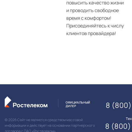
повысить качество жизни
и проводить свободное
время с комфортом!
Присоединяйтесь к числу
клиентов провайдера!
8 (800)
Те
© 2026 Сайт не является средством массовой
8 (800)
информации и действует на основании партнерского
договора с ПАО «Ростелеком»