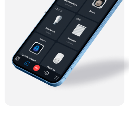
«Кнопка SOS» доступна
на особых условиях для
абонентов, купивших
оборудование в
рассрочку — от 299
рублей в месяц