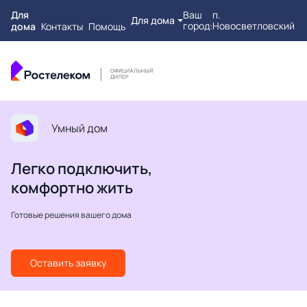
Для
Ваш
п.
Для дома
город:
Новосветловский
дома
Контакты
Помощь
Умный дом
Легко подключить,
комфортно жить
Готовые решения вашего дома
Оставить заявку