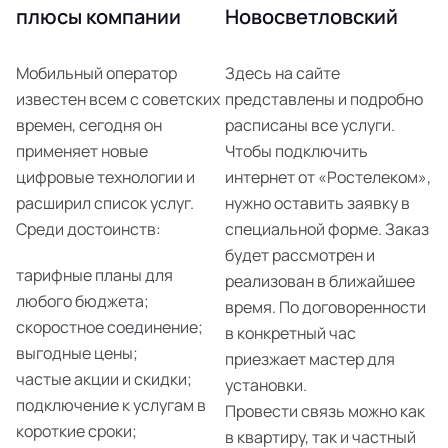
плюсы компании
Новосветловский
Мобильный оператор
Здесь на сайте
известен всем с советских
представлены и подробно
времен, сегодня он
расписаны все услуги.
применяет новые
Чтобы подключить
цифровые технологии и
интернет от «Ростелеком»,
расширил список услуг.
нужно оставить заявку в
Среди достоинств:
специальной форме. Заказ
будет рассмотрен и
тарифные планы для
реализован в ближайшее
любого бюджета;
время. По договоренности
скоростное соединение;
в конкретный час
выгодные цены;
приезжает мастер для
частые акции и скидки;
установки.
подключение к услугам в
Провести связь можно как
короткие сроки;
в квартиру, так и частный