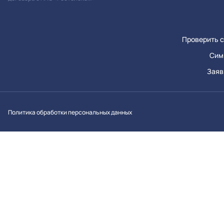
Проверить с
Сим
Заяв
Вконтакт
Однок
Y
Политика обработки персональных данных