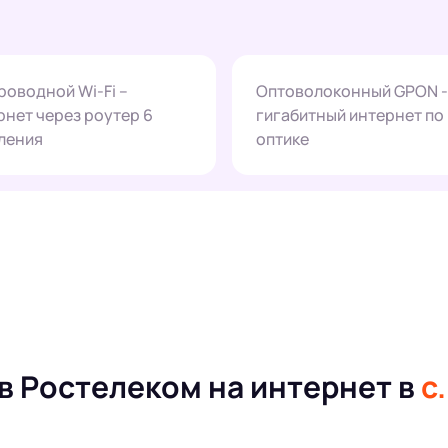
роводной Wi-Fi –
Оптоволоконный GPON -
рнет через роутер 6
гигабитный интернет по
ления
оптике
в Ростелеком на интернет в
с