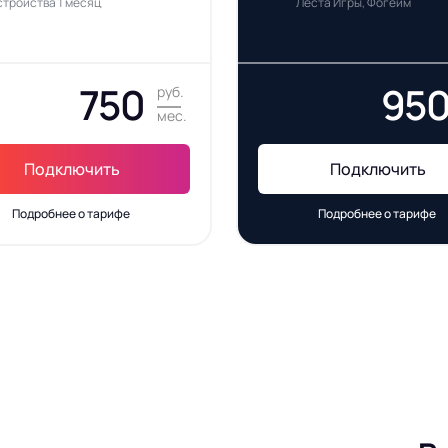
стройства 1 месяц
Леста Игры, Фогейм
750
95
руб.
мес.
Подключить
Подключить
Подробнее о тарифе
Подробнее о тарифе