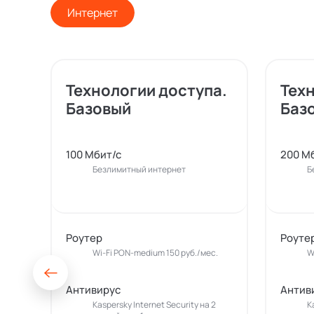
Интернет
Технологии доступа.
Тех
Базовый
Баз
100 Мбит/с
200 М
Безлимитный интернет
Б
Роутер
Роуте
Wi-Fi PON-medium 150 руб./мес.
W
Антивирус
Антив
Kaspersky Internet Security на 2
K