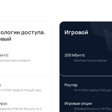
нологии доступа.
Игровой
овый
бит/с
200 Мбит/с
езлимитный интернет
Безлимитный интернет
р
Роутер
i-Fi PON-medium 150 руб./мес.
Wi-Fi PON-medium 150 руб.
ирус
Игровые опции
aspersky Internet Security на 2
Игровые бонусы от VK Play,