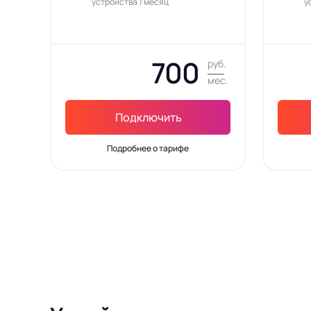
устройства 1 месяц
у
700
руб.
мес.
Подключить
Подробнее о тарифе