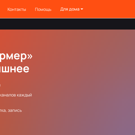
Для дома
Контакты
Помощь
ормер»
ишнее
м
-каналов каждый
ка, запись