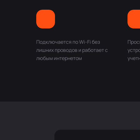
Подключается по Wi-Fi без
Просм
лишних проводов и работает с
устр
любым интернетом
учет