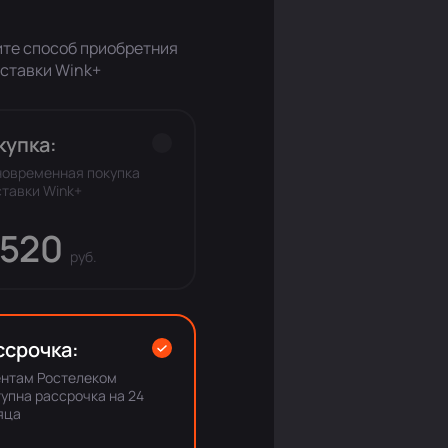
те способ приобретния
ставки Wink+
купка:
новременная покупка
тавки Wink+
 520
руб.
ссрочка:
ентам Ростелеком
упна рассрочка на 24
яца