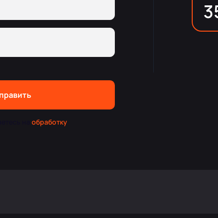
3
править
аетесь на
обработку