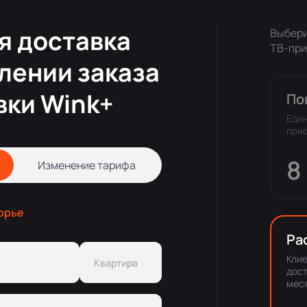
я доставка
Выбери
ТВ-при
лении заказа
вки Wink+
По
Еди
прис
8
Изменение тарифа
горье
Ра
Кли
дост
мес