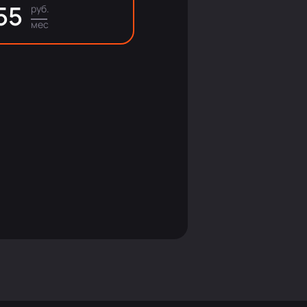
55
руб.
мес