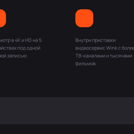
отр в 4K и HD на 5
Внутри приставки
ойствах под одной
видеосервис Wink с боле
ной записью
ТВ-каналами и тысячами
фильмов