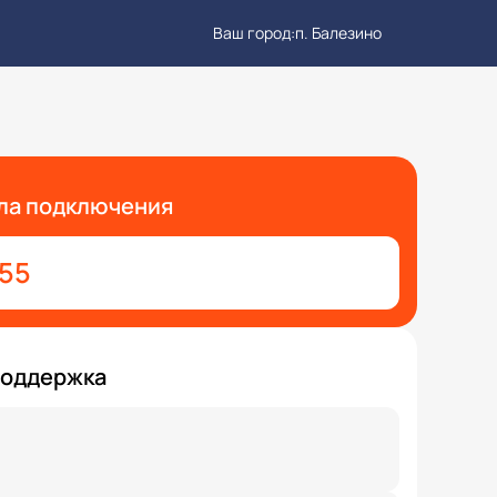
Ваш город:
п. Балезино
ла подключения
-55
поддержка