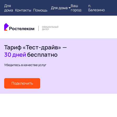
Для
Ваш
п.
Для дома
город:
Балезино
дома
Контакты
Помощь
Тариф «Тест-драйв» —
30 дней
бесплатно
Убедитесь в качестве услуг
Подключить