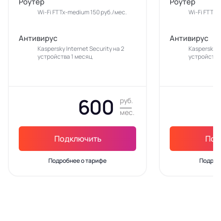
Роутер
Роутер
Wi-Fi FTTx-medium 150 руб./мес.
Wi-Fi FTTx-
Антивирус
Антивирус
Kaspersky Internet Security на 2
Kaspersky In
устройства 1 месяц
устройства
600
руб.
мес.
Подключить
Под
Подробнее о тарифе
Подроб