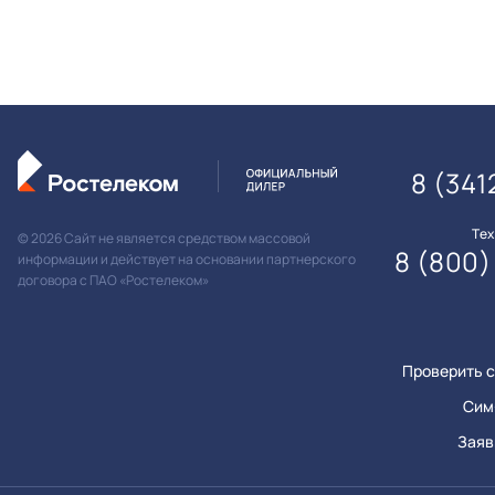
8 (341
Те
© 2026 Сайт не является средством массовой
8 (800)
информации и действует на основании партнерского
договора с ПАО «Ростелеком»
Проверить с
Сим
Заяв