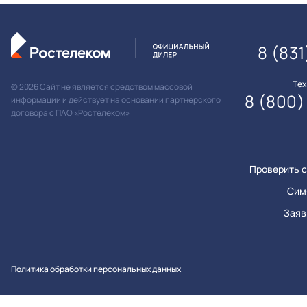
8 (831
Те
© 2026 Сайт не является средством массовой
8 (800)
информации и действует на основании партнерского
договора с ПАО «Ростелеком»
Проверить с
Сим
Заяв
Вконтакт
Однок
Y
Политика обработки персональных данных