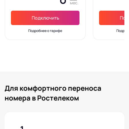
мес.
Подключить
Под
Подробнее о тарифе
Подроб
Для комфортного переноса
номера в Ростелеком