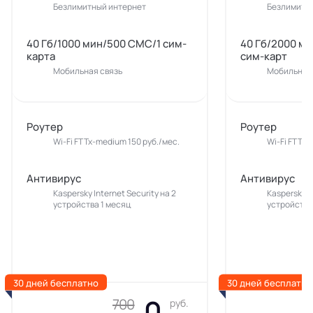
Безлимитный интернет
Безлимитн
40 Гб/1000 мин/500 СМС/1 сим-
40 Гб/2000 м
карта
сим-карт
Мобильная связь
Мобильная 
Роутер
Роутер
Wi-Fi FTTx-medium 150 руб./мес.
Wi-Fi FTTx-
Антивирус
Антивирус
Kaspersky Internet Security на 2
Kaspersky In
устройства 1 месяц
устройства
30 дней бесплатно
30 дней бесплатно
0
700
руб.