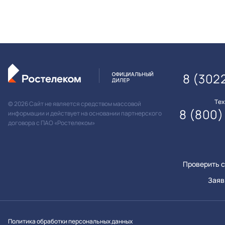
8 (302
Те
© 2026 Сайт не является средством массовой
8 (800)
информации и действует на основании партнерского
договора с ПАО «Ростелеком»
Проверить с
Заяв
Вконтакт
Однок
Y
Политика обработки персональных данных