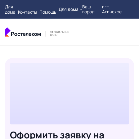
Для
Ваш
пгт.
Для дома
город:
Агинское
дома
Контакты
Помощь
Оформить заявку на