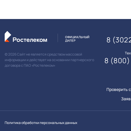
8 (302
Те
© 2026 Сайт не является средством массовой
8 (800)
информации и действует на основании партнерского
договора с ПАО «Ростелеком»
Проверить с
Заяв
Вконтакт
Однок
Y
Политика обработки персональных данных