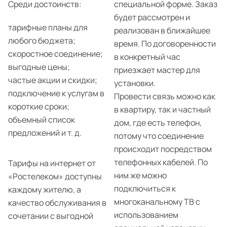
Среди достоинств:
специальной форме. Заказ
будет рассмотрен и
тарифные планы для
реализован в ближайшее
любого бюджета;
время. По договоренности
скоростное соединение;
в конкретный час
выгодные цены;
приезжает мастер для
частые акции и скидки;
установки.
подключение к услугам в
Провести связь можно как
короткие сроки;
в квартиру, так и частный
объемный список
дом, где есть телефон,
предложений и т. д.
потому что соединение
происходит посредством
телефонных кабелей. По
Тарифы на интернет от
ним же можно
«Ростелеком» доступны
подключиться к
каждому жителю, а
многоканальному ТВ с
качество обслуживания в
использованием
сочетании с выгодной