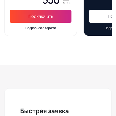
мес.
Подключить
Под
Подробнее о тарифе
Подроб
Быстрая заявка