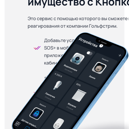
имущество с Кнопк
Это сервис с помощью которого вы сможете 
реагирования от компании Гольфстрим.
Добавьте услугу «Кнопка
SOS» в мобильном
приложении или личном
кабинете
«Кнопка SOS» доступна
на особых условиях для
абонентов, купивших
оборудование в
рассрочку — от 299
рублей в месяц