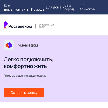
Для
Ваш
пгт.
Для дома
город:
Агинское
дома
Контакты
Помощь
Умный дом
Легко подключить,
комфортно жить
Готовые решения вашего дома
Оставить заявку