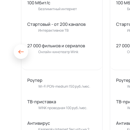
100 Мбит/с
100 Мб
Безлимитный интернет
Б
Стартовый - от 200 каналов
Старто
Интерактивное ТВ
И
27 000 фильмов и сериалов
27 000
Онлайн-кинотеатр Wink
О
Роутер
Роуте
Wi-Fi PON-medium 150 руб./мес.
W
ТВ-приставка
ТВ-пр
WINK проводная 100 руб./мес.
W
Антивирус
Антив
Kaspersky Internet Security на 2
K