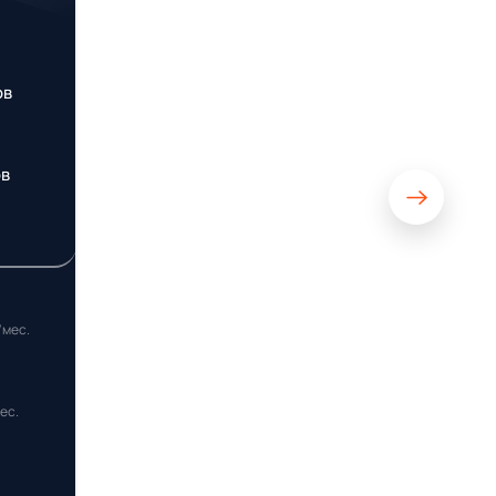
ов
ов
/мес.
ес.