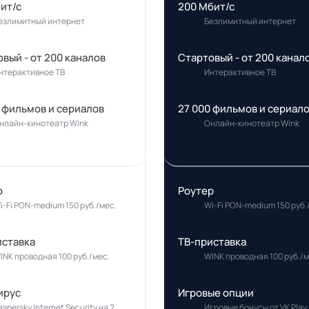
ит/с
200 Мбит/с
езлимитный интернет
Безлимитный интернет
вый - от 200 каналов
Стартовый - от 200 канал
нтерактивное ТВ
Интерактивное ТВ
 фильмов и сериалов
27 000 фильмов и сериал
нлайн-кинотеатр Wink
Онлайн-кинотеатр Wink
р
Роутер
i-Fi PON-medium 150 руб./мес.
Wi-Fi PON-medium 150 руб.
иставка
ТВ-приставка
INK проводная 100 руб./мес.
WINK проводная 100 руб./м
ирус
Игровые опции
aspersky Internet Security на 2
Игровые бонусы от VK Play,