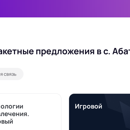
акетные предложения в с. Аба
я связь
нологии
Игровой
влечения.
овый