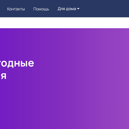
Для дома
Контакты
Помощь
годные
ля