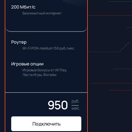
200 Мбит/с
Безлимитный интернет
Роутер
Wi-Fi PON-medium 150 руб./мес.
Игровые опции
Игровые бонусы от VK Play,
Леста Игры, Фогейм
950
руб.
мес.
Подключить