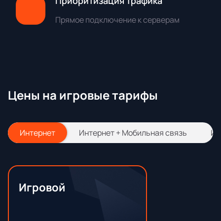
Приоритизация трафика
Прямое подключение к серверам
Цены на игровые тарифы
Интернет
Интернет + Мобильная связь
Ин
Игровой