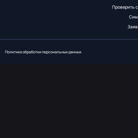
Проверить с
Сим
Заяв
Вконтакт
Однок
Y
Политика обработки персональных данных