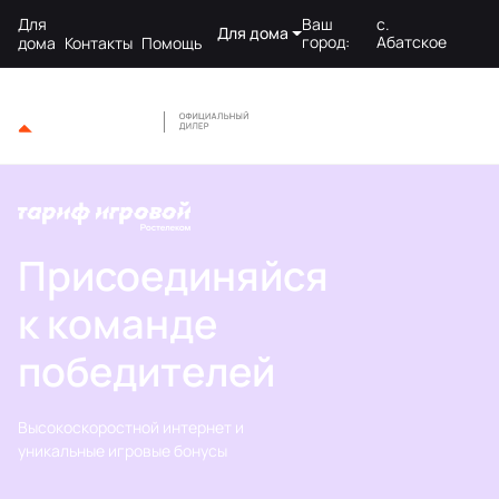
Для
Ваш
с.
Для дома
город:
Абатское
дома
Контакты
Помощь
Присоединяйся
к команде
победителей
Высокоскоростной интернет и
уникальные игровые бонусы