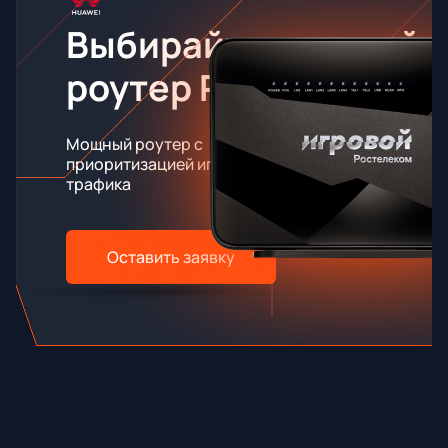
Выбирайте игровой
роутер RT-X
Мощный роутер с
приоритизацией игрового
трафика
Оставить заявку