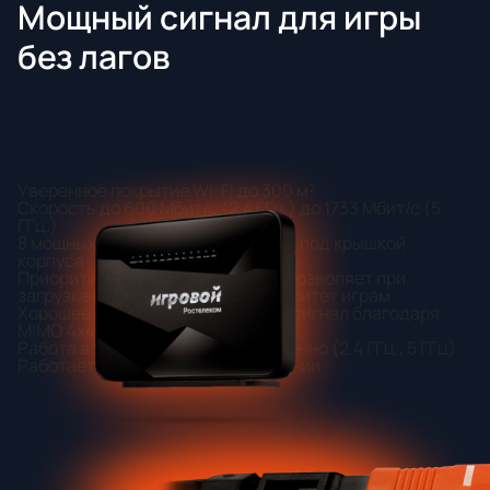
Мощный сигнал для игры
без лагов
Уверенное покрытие Wi-Fi до 300 м²
Скорость до 600 Мбит/с (2.4 ГГц.) до 1733 Мбит/с (5
ГГц.)
8 мощных антенн, расположенных под крышкой
корпуса
Приоритизация популярных игр, позволяет при
загрузке вашей сети отдать приоритет играм
Хорошее покрытие и стабильный сигнал благодаря
MIMO 4x4 в 2 диапазонах
Работа в 2 диапазонах одновременно (2.4 ГГц., 5 ГГц)
Работает только на PON соединении