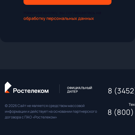
Нажимая кнопку, вы соглашаетесь на
обработку персональных данных
8 (3452
Те
© 2026 Сайт не является средством массовой
8 (800)
информации и действует на основании партнерского
договора с ПАО «Ростелеком»