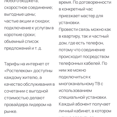
любого бюджета;
время. По договоренности
скоростное соединение;
в конкретный час
выгодные цены;
приезжает мастер для
частые акции и скидки;
установки.
подключение к услугам в
Провести связь можно как
короткие сроки;
в квартиру, так и частный
объемный список
дом, где есть телефон,
предложений и т. д.
потому что соединение
происходит посредством
телефонных кабелей. По
Тарифы на интернет от
ним же можно
«Ростелеком» доступны
подключиться к
каждому жителю, а
многоканальному ТВ с
качество обслуживания в
использованием
сочетании с выгодной
специальной установки.
стоимостью делают
Каждый абонент получает
провайдера лидером на
личный кабинет, в котором
рынке.