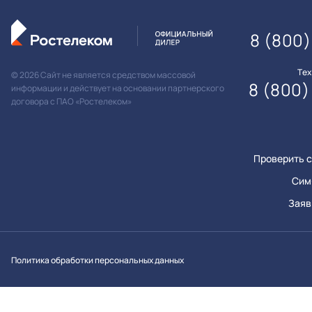
8 (800)
Те
© 2026 Сайт не является средством массовой
8 (800)
информации и действует на основании партнерского
договора с ПАО «Ростелеком»
Проверить с
Сим
Заяв
Вконтакт
Однок
Y
Политика обработки персональных данных