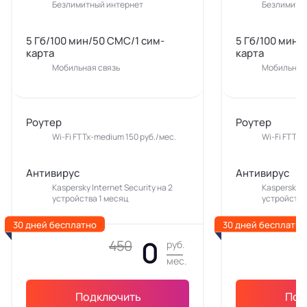
Безлимитный интернет
Безлимитн
5 Гб/100 мин/50 СМС/1 сим-
5 Гб/100 мин/
карта
карта
Мобильная связь
Мобильная 
Роутер
Роутер
Wi-Fi FTTx-medium 150 руб./мес.
Wi-Fi FTTx-
Антивирус
Антивирус
Kaspersky Internet Security на 2
Kaspersky In
устройства 1 месяц
устройства
30 дней бесплатно
30 дней бесплатно
0
450
руб.
мес.
Подключить
Под