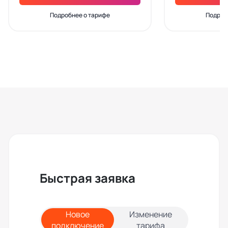
Подробнее о тарифе
Подроб
Быстрая заявка
Новое
Изменение
подключение
тарифа