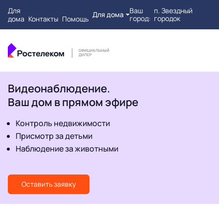
Для
Ваш
п. Звездный
Для дома
город:
городок
дома
Контакты
Помощь
Видеонаблюдение.
Ваш дом в прямом эфире
Контроль недвижимости
Присмотр за детьми
Наблюдение за животными
Оставить заявку