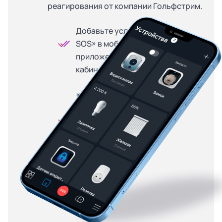
реагирования от компании Гольфстрим.
Добавьте услугу «Кнопка
SOS» в мобильном
приложении или личном
кабинете
«Кнопка SOS» доступна
на особых условиях для
абонентов, купивших
оборудование в
рассрочку — от 299
рублей в месяц