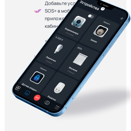
Добавьте услугу «Кнопка
SOS» в мобильном
приложении или личном
кабинете
«Кнопка SOS» доступна
на особых условиях для
абонентов, купивших
оборудование в
рассрочку — от 299
рублей в месяц