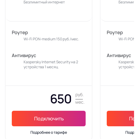
Безлимитный интернет
Безлимитн
Роутер
Роутер
Wi-Fi PON-medium 150 руб./мес.
Wi-Fi PON-m
Антивирус
Антивирус
Kaspersky Internet Security на 2
Kaspersky In
устройства 1 месяц
устройства
650
руб.
мес.
Подключить
Под
Подробнее о тарифе
Подроб