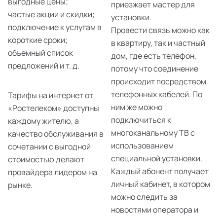
выгодные цены;
приезжает мастер для
частые акции и скидки;
установки.
подключение к услугам в
Провести связь можно как
короткие сроки;
в квартиру, так и частный
объемный список
дом, где есть телефон,
предложений и т. д.
потому что соединение
происходит посредством
телефонных кабелей. По
Тарифы на интернет от
ним же можно
«Ростелеком» доступны
подключиться к
каждому жителю, а
многоканальному ТВ с
качество обслуживания в
использованием
сочетании с выгодной
специальной установки.
стоимостью делают
Каждый абонент получает
провайдера лидером на
личный кабинет, в котором
рынке.
можно следить за
новостями оператора и