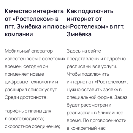
Качество интернета
Как подключить
от «Ростелеком» в
интернет от
пгт. Змиёвка и плюсы
«Ростелеком» в пгт.
компании
Змиёвка
Мобильный оператор
Здесь на сайте
известен всем с советских
представлены и подробно
времен, сегодня он
расписаны все услуги.
применяет новые
Чтобы подключить
цифровые технологии и
интернет от «Ростелеком»,
расширил список услуг.
нужно оставить заявку в
Среди достоинств:
специальной форме. Заказ
будет рассмотрен и
тарифные планы для
реализован в ближайшее
любого бюджета;
время. По договоренности
скоростное соединение;
в конкретный час