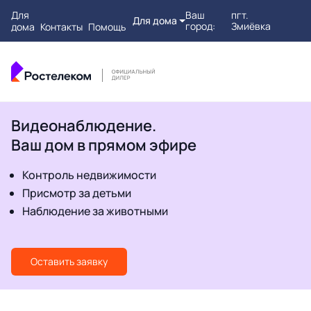
Для
Ваш
пгт.
Для дома
город:
Змиёвка
дома
Контакты
Помощь
Видеонаблюдение.
Ваш дом в прямом эфире
Контроль недвижимости
Присмотр за детьми
Наблюдение за животными
Оставить заявку