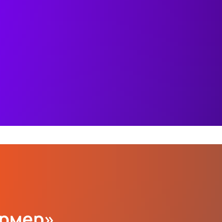
ормер»