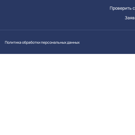
Проверить с
Заяв
Вконтакт
Однок
Y
Политика обработки персональных данных