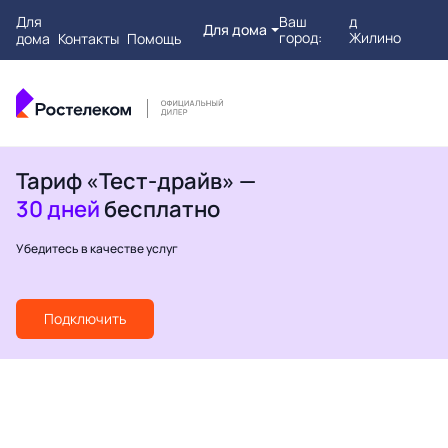
Для
Ваш
д
Для дома
город:
Жилино
дома
Контакты
Помощь
Тариф «Тест-драйв» —
30 дней
бесплатно
Убедитесь в качестве услуг
Подключить