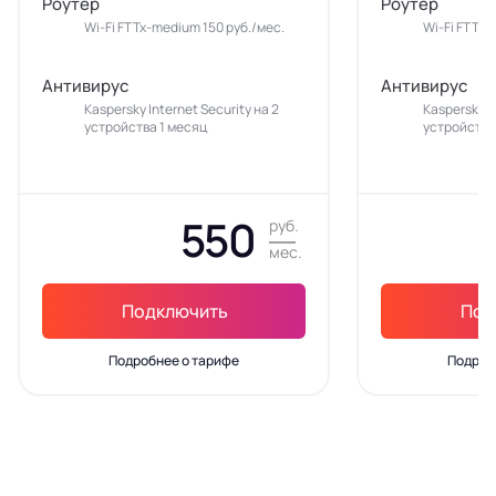
Роутер
Роутер
Wi-Fi FTTx-medium 150 руб./мес.
Wi-Fi FTTx-
Антивирус
Антивирус
Kaspersky Internet Security на 2
Kaspersky In
устройства 1 месяц
устройства
550
руб.
мес.
Подключить
Под
Подробнее о тарифе
Подроб