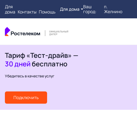
Для
Ваш
п.
Для дома
город:
Желнино
дома
Контакты
Помощь
Тариф «Тест-драйв» —
30 дней
бесплатно
Убедитесь в качестве услуг
Подключить