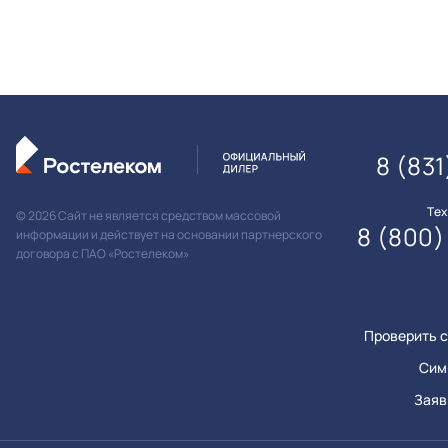
8 (831
Те
© 2026 Сайт не является средством массовой
8 (800)
информации и действует на основании партнерского
договора с ПАО «Ростелеком»
Проверить с
Сим
Заяв