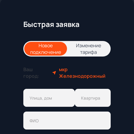
Быстрая заявка
Новое
Изменение
подключение
тарифа
Ваш
мкр
город:
Железнодорожный