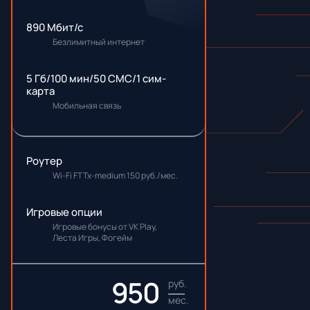
890 Мбит/с
Безлимитный интернет
5 Гб/100 мин/50 СМС/1 сим-
карта
Мобильная связь
Роутер
Wi-Fi FTTx-medium 150 руб./мес.
Игровые опции
Игровые бонусы от VK Play,
Леста Игры, Фогейм
950
руб.
мес.