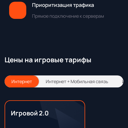
Приоритизация трафика
Прямое подключение к серверам
Цены на игровые тарифы
Интернет
Интернет + Мобильная связь
Ин
Игровой 2.0