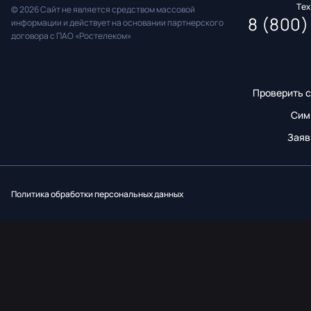
Те
© 2026 Сайт не является средством массовой
8 (800)
информации и действует на основании партнерского
договора с ПАО «Ростелеком»
Проверить с
Сим
Заяв
Вконтакт
Однок
Y
Политика обработки персональных данных