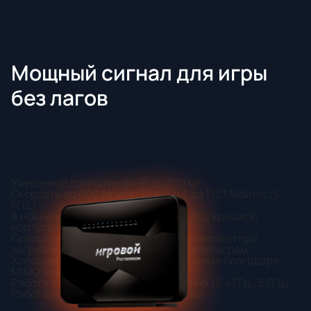
Мощный сигнал для игры
без лагов
Уверенное покрытие Wi-Fi до 300 м²
Скорость до 600 Мбит/с (2.4 ГГц.) до 1733 Мбит/с (5
ГГц.)
8 мощных антенн, расположенных под крышкой
корпуса
Приоритизация популярных игр, позволяет при
загрузке вашей сети отдать приоритет играм
Хорошее покрытие и стабильный сигнал благодаря
MIMO 4x4 в 2 диапазонах
Работа в 2 диапазонах одновременно (2.4 ГГц., 5 ГГц)
Работает только на PON соединении