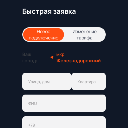
Быстрая заявка
Новое
Изменение
подключение
тарифа
Ваш
мкр
город:
Железнодорожный