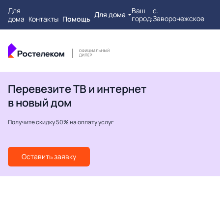
Для
Ваш
с.
Для дома
город:
Заворонежское
дома
Контакты
Помощь
Перевезите ТВ и интернет
в новый дом
Получите скидку 50% на оплату услуг
Оставить заявку