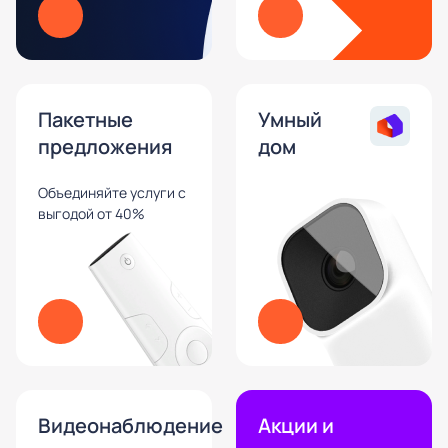
Пакетные
Умный
предложения
дом
Объединяйте услуги с
выгодой от 40%
Видеонаблюдение
Акции и