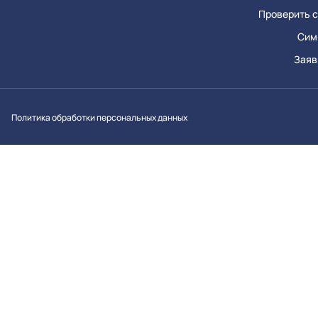
Проверить с
Сим
Заяв
Вконтакт
Однок
Y
Политика обработки персональных данных