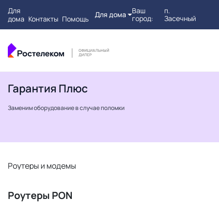
Для
Ваш
п.
Для дома
город:
Засечный
дома
Контакты
Помощь
Гарантия Плюс
Заменим оборудование в случае поломки
Роутеры и модемы
Т
Роутеры PON