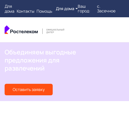
Для
Ваш
с.
Для дома
город:
Засечное
дома
Контакты
Помощь
Объединяем выгодные
предложения для
развлечений
Оставить заявку