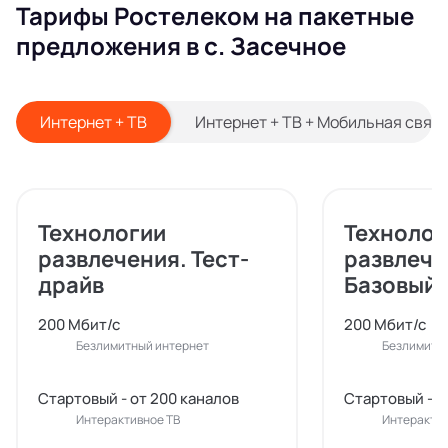
Тарифы Ростелеком на пакетные
предложения в с. Засечное
Интернет + ТВ
Интернет + ТВ + Мобильная связ
Технологии
Технолог
развлечения. Тест-
развлече
драйв
Базовый
200 Мбит/с
200 Мбит/с
Безлимитный интернет
Безлимитн
Стартовый - от 200 каналов
Стартовый - о
Интерактивное ТВ
Интерактив