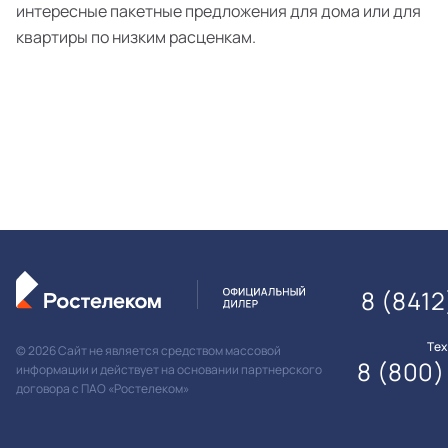
интересные пакетные предложения для дома или для
квартиры по низким расценкам.
8 (841
Те
© 2026 Сайт не является средством массовой
8 (800)
информации и действует на основании партнерского
договора с ПАО «Ростелеком»