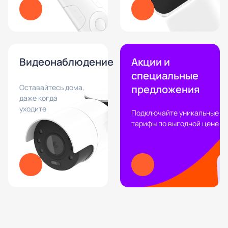
Видеонаблюдение
Акции и
специальные
Оставайтесь дома,
предложения
даже когда
уходите
Подключайте уникальные
тарифы по выгодной цене