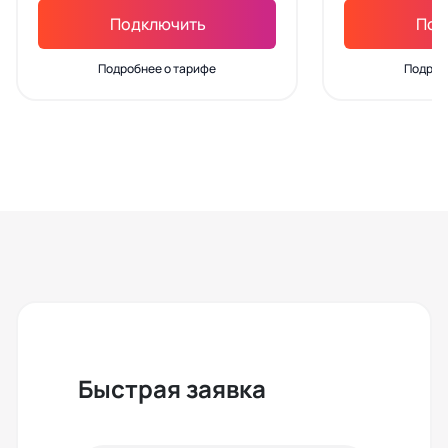
Подключить
Под
Подробнее о тарифе
Подроб
Быстрая заявка