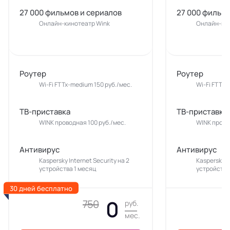
27 000 фильмов и сериалов
27 000 фильмо
Онлайн-кинотеатр Wink
Онлайн-кин
Роутер
Роутер
Wi-Fi FTTx-medium 150 руб./мес.
Wi-Fi FTTx-
ТВ-приставка
ТВ-приставка
WINK проводная 100 руб./мес.
WINK прово
Антивирус
Антивирус
Kaspersky Internet Security на 2
Kaspersky In
устройства 1 месяц
устройства
30 дней бесплатно
0
750
руб.
мес.