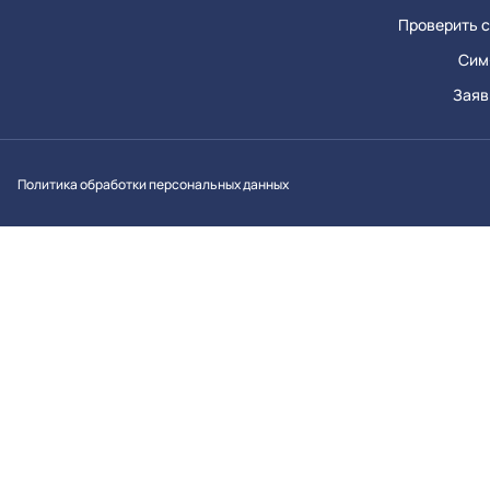
Проверить с
Сим
Заяв
Вконтакт
Однок
Y
Политика обработки персональных данных