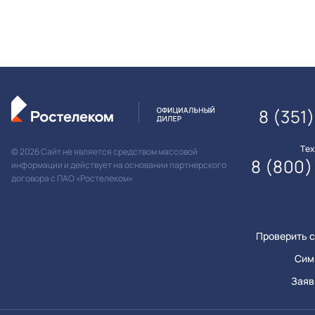
8 (351
Те
© 2026 Сайт не является средством массовой
8 (800)
информации и действует на основании партнерского
договора с ПАО «Ростелеком»
Проверить с
Сим
Заяв