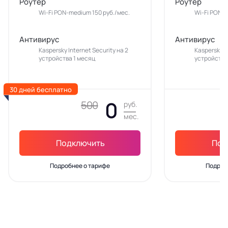
Роутер
Роутер
Wi-Fi PON-medium 150 руб./мес.
Wi-Fi PON-m
Антивирус
Антивирус
Kaspersky Internet Security на 2
Kaspersky In
устройства 1 месяц
устройства
30 дней бесплатно
0
500
руб.
мес.
Подключить
Под
Подробнее о тарифе
Подроб