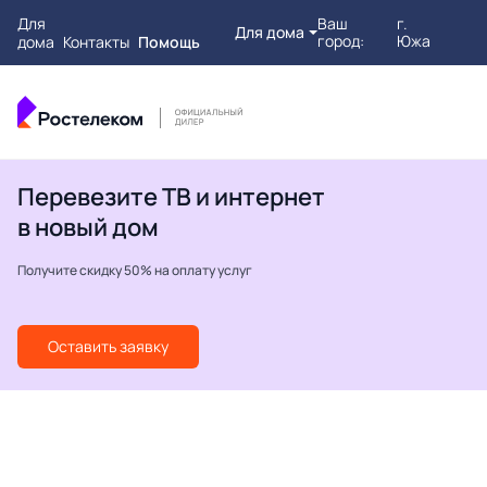
Для
Ваш
г.
Для дома
город:
Южа
дома
Контакты
Помощь
Перевезите ТВ и интернет
в новый дом
Получите скидку 50% на оплату услуг
Оставить заявку