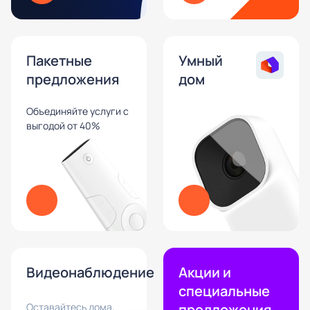
Пакетные
Умный
предложения
дом
Объединяйте услуги с
выгодой от 40%
Видеонаблюдение
Акции и
специальные
Оставайтесь дома,
предложения