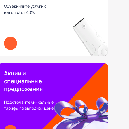
Объединяйте услуги с
выгодой от 40%
Акции и
специальные
предложения
Подключайте уникальные
тарифы по выгодной цене