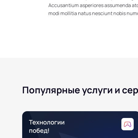
Accusantium asperiores assumenda atque
modi mollitia natus nesciunt nobis n
Популярные услуги и се
Технологии
побед!