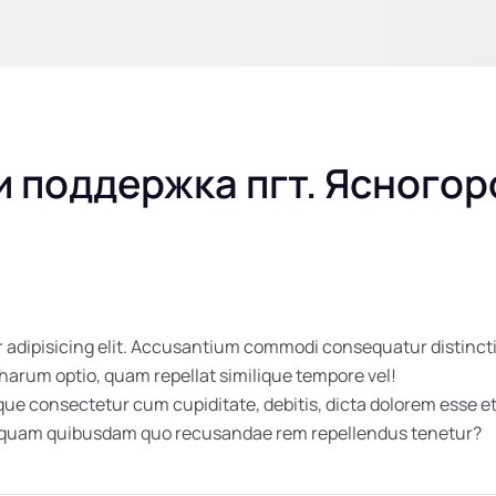
 поддержка пгт. Ясногор
 adipisicing elit. Accusantium commodi consequatur distincti
 harum optio, quam repellat similique tempore vel!
 consectetur cum cupiditate, debitis, dicta dolorem esse et 
umquam quibusdam quo recusandae rem repellendus tenetur?