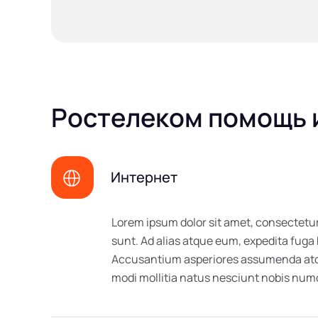
Ростелеком помощь и
Интернет
Lorem ipsum dolor sit amet, consectetur
sunt. Ad alias atque eum, expedita fuga
Accusantium asperiores assumenda atque
modi mollitia natus nesciunt nobis n