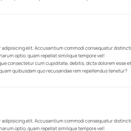
 adipisicing elit. Accusantium commodi consequatur distincti
 harum optio, quam repellat similique tempore vel!
 consectetur cum cupiditate, debitis, dicta dolorem esse et 
umquam quibusdam quo recusandae rem repellendus tenetur?
 adipisicing elit. Accusantium commodi consequatur distincti
 harum optio, quam repellat similique tempore vel!