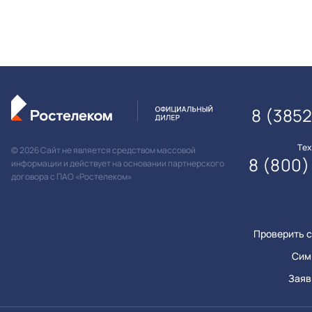
8 (385
Те
© 2026 Сайт не является средством массовой
8 (800)
информации и действует на основании партнерского
договора с ПАО «Ростелеком»
Проверить с
Сим
Заяв