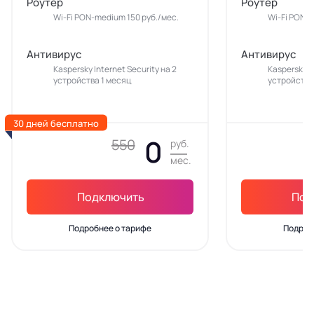
Роутер
Роутер
Wi-Fi PON-medium 150 руб./мес.
Wi-Fi PON-m
Антивирус
Антивирус
Kaspersky Internet Security на 2
Kaspersky In
устройства 1 месяц
устройства
30 дней бесплатно
0
550
руб.
мес.
Подключить
Под
Подробнее о тарифе
Подроб