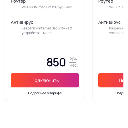
Роутер
Роутер
Wi-Fi PON-medium 150 руб./мес.
Wi-Fi PON-m
Антивирус
Антивирус
Kaspersky Internet Security на 2
Kaspersky In
устройства 1 месяц
устройства
850
руб.
мес.
Подключить
Под
Подробнее о тарифе
Подроб