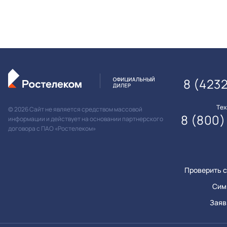
8 (423
Те
© 2026 Сайт не является средством массовой
8 (800)
информации и действует на основании партнерского
договора с ПАО «Ростелеком»
Проверить с
Сим
Заяв