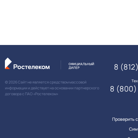
8 (812
Те
© 2026 Сайт не является средством массовой
8 (800)
информации и действует на основании партнерского
договора с ПАО «Ростелеком»
Проверить с
Сим