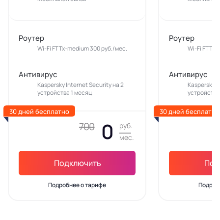
Роутер
Роутер
Wi-Fi FTTx-medium 300 руб./мес.
Wi-Fi FTTx-
Антивирус
Антивирус
Kaspersky Internet Security на 2
Kaspersky In
устройства 1 месяц
устройства
30 дней бесплатно
30 дней бесплатно
0
700
руб.
мес.
Подключить
Под
Подробнее о тарифе
Подроб