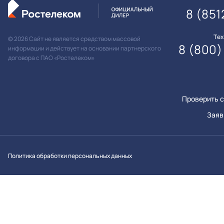
8 (851
Те
© 2026 Сайт не является средством массовой
8 (800)
информации и действует на основании партнерского
договора с ПАО «Ростелеком»
Проверить с
Заяв
Вконтакт
Однок
Y
Политика обработки персональных данных