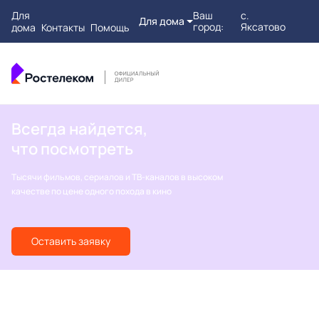
Для
Ваш
с.
Для дома
город:
Яксатово
дома
Контакты
Помощь
Всегда найдется,
что посмотреть
Тысячи фильмов, сериалов и ТВ-каналов в высоком
качестве по цене одного похода в кино
Оставить заявку