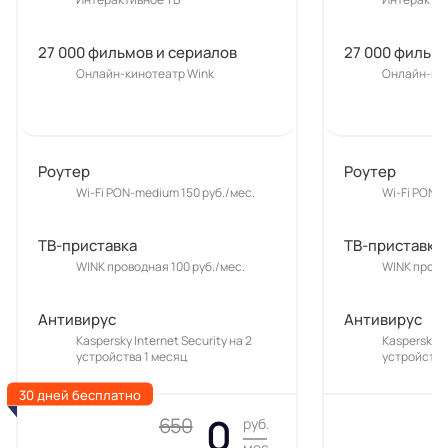
27 000 фильмов и сериалов
27 000 фильмо
Онлайн-кинотеатр Wink
Онлайн-кин
Роутер
Роутер
Wi-Fi PON-medium 150 руб./мес.
Wi-Fi PON-m
ТВ-приставка
ТВ-приставка
WINK проводная 100 руб./мес.
WINK прово
Антивирус
Антивирус
Kaspersky Internet Security на 2
Kaspersky In
устройства 1 месяц
устройства
30 дней бесплатно
0
650
руб.
мес.