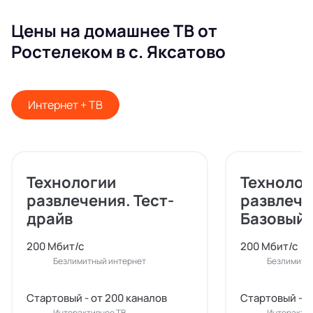
Цены на домашнее ТВ от
Ростелеком в с. Яксатово
Интернет + ТВ
Технологии
Технолог
развлечения. Тест-
развлече
драйв
Базовый
200 Мбит/с
200 Мбит/с
Безлимитный интернет
Безлимитн
Стартовый - от 200 каналов
Стартовый - о
Интерактивное ТВ
Интерактив