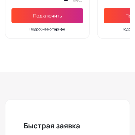
Подключить
Под
Подробнее о тарифе
Подроб
Быстрая заявка