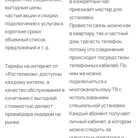
в конкретный час
выгодные цены;
приезжает мастер для
частые акции и скидки;
установки.
подключение к услугам в
Провести связь можно как
короткие сроки;
в квартиру, так и частный
объемный список
дом, где есть телефон,
предложений и т. д.
потому что соединение
происходит посредством
телефонных кабелей. По
Тарифы на интернет от
ним же можно
«Ростелеком» доступны
подключиться к
каждому жителю, а
многоканальному ТВ с
качество обслуживания в
использованием
сочетании с выгодной
специальной установки.
стоимостью делают
Каждый абонент получает
провайдера лидером на
личный кабинет, в котором
рынке.
можно следить за
новостями оператора и