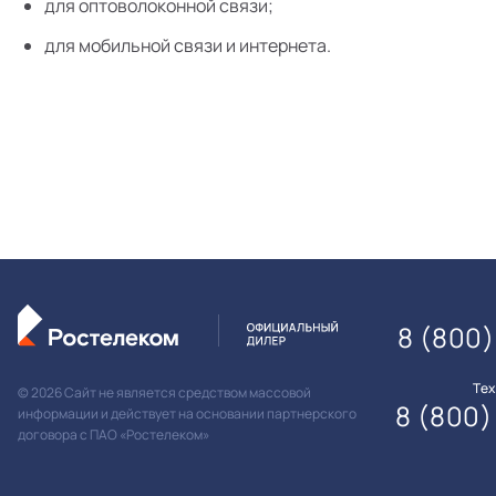
для оптоволоконной связи;
для мобильной связи и интернета.
8 (800)
Те
© 2026 Сайт не является средством массовой
8 (800)
информации и действует на основании партнерского
договора с ПАО «Ростелеком»