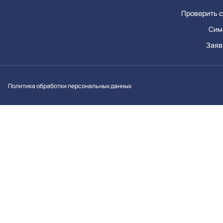
Проверить с
Сим
Заяв
Вконтакт
Однок
Y
Политика обработки персональных данных