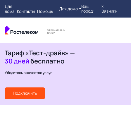
Для
Ваш
х
Для дома
город:
Вязники
дома
Контакты
Помощь
Тариф «Тест-драйв» —
30 дней
бесплатно
Убедитесь в качестве услуг
Подключить