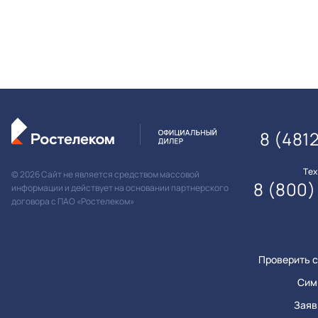
8 (481
Те
© 2026 Сайт не является средством массовой
8 (800)
информации и действует на основании партнерского
договора с ПАО «Ростелеком»
Проверить с
Сим
Заяв