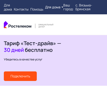
Для
Ваш
с. Вязьма-
Для дома
город:
Брянская
дома
Контакты
Помощь
Тариф «Тест-драйв» —
30 дней
бесплатно
Убедитесь в качестве услуг
Подключить