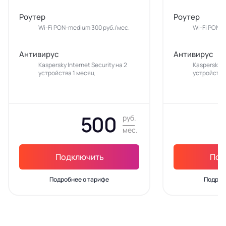
Роутер
Роутер
Wi-Fi PON-medium 300 руб./мес.
Wi-Fi PON-
Антивирус
Антивирус
Kaspersky Internet Security на 2
Kaspersky In
устройства 1 месяц
устройства
500
руб.
мес.
Подключить
Под
Подробнее о тарифе
Подроб