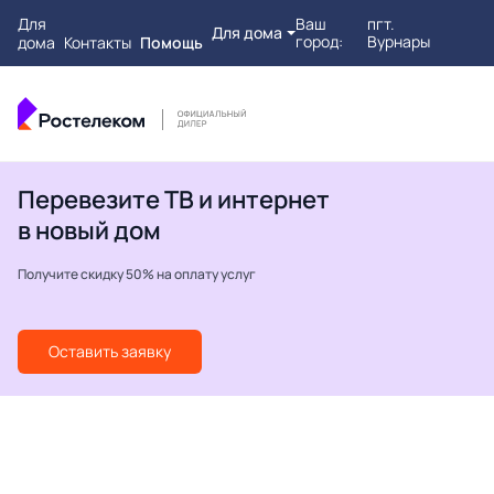
Для
Ваш
пгт.
Для дома
город:
Вурнары
дома
Контакты
Помощь
Перевезите ТВ и интернет
в новый дом
Получите скидку 50% на оплату услуг
Оставить заявку