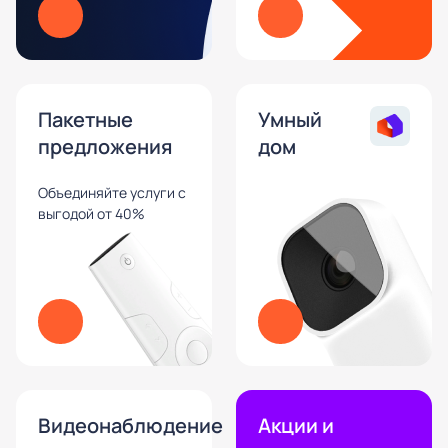
Пакетные
Умный
предложения
дом
Объединяйте услуги с
выгодой от 40%
Видеонаблюдение
Акции и