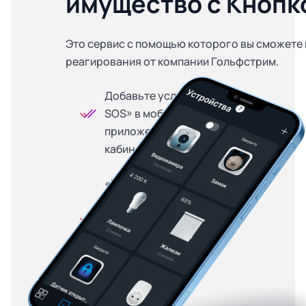
имущество с Кнопк
Это сервис с помощью которого вы сможете 
реагирования от компании Гольфстрим.
Добавьте услугу «Кнопка
SOS» в мобильном
приложении или личном
кабинете
«Кнопка SOS» доступна
на особых условиях для
абонентов, купивших
оборудование в
рассрочку — от 299
рублей в месяц