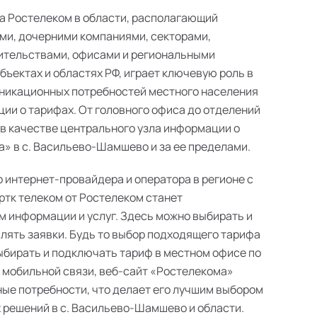
а Ростелеком в области, располагающий
ми, дочерними компаниями, секторами,
ительствами, офисами и региональными
ъектах и областях РФ, играет ключевую роль в
никационных потребностей местного населения
ии о тарифах. От головного офиса до отделений
 в качестве центрального узла информации о
» в с. Васильево-Шамшево и за ее пределами.
о интернет-провайдера и оператора в регионе с
ртк телеком от Ростелеком станет
 информации и услуг. Здесь можно выбирать и
лять заявки. Будь то выбор подходящего тарифа
выбирать и подключать тариф в местном офисе по
в мобильной связи, веб-сайт «Ростелекома»
ые потребности, что делает его лучшим выбором
решений в с. Васильево-Шамшево и области.