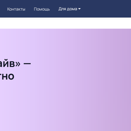
Для дома
Контакты
Помощь
айв» —
тно