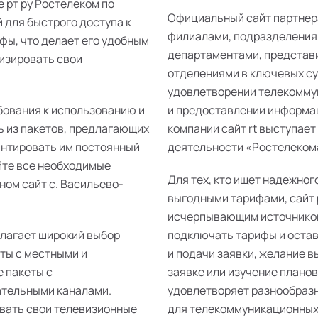
е рт ру Ростелеком по
Официальный сайт партнер
 для быстрого доступа к
филиалами, подразделения
фы, что делает его удобным
департаментами, представ
изировать свои
отделениями в ключевых суб
удовлетворении телекомму
бования к использованию и
и предоставлении информац
ь из пакетов, предлагающих
компании сайт rt выступает
антировать им постоянный
деятельности «Ростелекома
йте все необходимые
Для тех, кто ищет надежног
ном сайт с. Васильево-
выгодными тарифами, сайт 
исчерпывающим источником
длагает широкий выбор
подключать тарифы и остав
еты с местными и
и подачи заявки, желание 
 пакеты с
заявке или изучение плано
ательными каналами.
удовлетворяет разнообразн
ивать свои телевизионные
для телекоммуникационных 